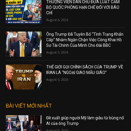
THƯỢNG VIỆN DÂN CHỦ ĐƯA LUẬT CẤM
BỘ QUỐC PHÒNG HẠN CHẾ ĐỐI VỚI BÁO
CHÍ
August 6, 2026
Ông Trump Đã Tuyên Bố “Tình Trạng Khẩn
Cấp” Nhằm Ngăn Chặn Việc Công Khai Hồ
Sơ Tài Chính Của Mình Cho Đài BBC
August 5, 2026
THẾ GIỚI GỌI CHÍNH SÁCH CỦA TRUMP VỀ
IRAN LÀ “NGOẠI GIAO MẪU GIÁO”
August 5, 2026
BÀI VIẾT MỚI NHẤT
Đề xuất giúp người Mỹ làm giàu từ bùng nổ
AI của ông Trump
August 8, 2026