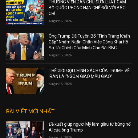
THƯỢNG VIỆN DÂN CHỦ ĐƯA LUẬT CẤM
BỘ QUỐC PHÒNG HẠN CHẾ ĐỐI VỚI BÁO
CHÍ
August 6, 2026
Ông Trump Đã Tuyên Bố “Tình Trạng Khẩn
Cấp” Nhằm Ngăn Chặn Việc Công Khai Hồ
Sơ Tài Chính Của Mình Cho Đài BBC
August 5, 2026
THẾ GIỚI GỌI CHÍNH SÁCH CỦA TRUMP VỀ
IRAN LÀ “NGOẠI GIAO MẪU GIÁO”
August 5, 2026
BÀI VIẾT MỚI NHẤT
Đề xuất giúp người Mỹ làm giàu từ bùng nổ
AI của ông Trump
August 8, 2026