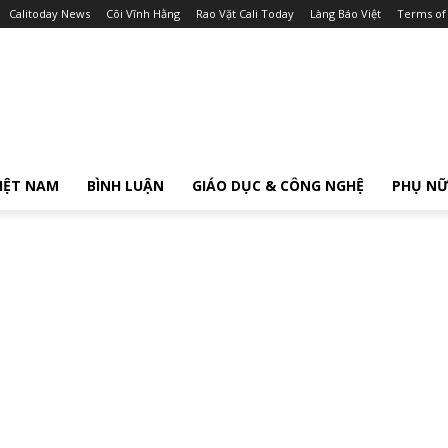
Calitoday News
Cõi Vĩnh Hằng
Rao Vặt Cali Today
Làng Báo Việt
Terms of
IỆT NAM
BÌNH LUẬN
GIÁO DỤC & CÔNG NGHỆ
PHỤ N