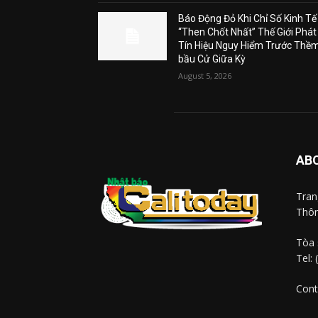
Báo Động Đỏ Khi Chỉ Số Kinh Tế
“Then Chốt Nhất” Thế Giới Phát
Tín Hiệu Nguy Hiểm Trước Thề
bầu Cử Giữa Kỳ
August 5, 2026
AB
Tra
Thôn
Tòa 
Tel:
Cont