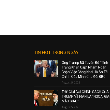
TIN HOT TRONG NGÀY
Ông Trump Đã Tuyên Bố “Tình
Trạng Khẩn Cấp” Nhằm Ngăn
Chặn Việc Công Khai Hồ Sơ Tài
Chính Của Mình Cho Đài BBC
August 5, 2026
THẾ GIỚI GỌI CHÍNH SÁCH CỦA
TRUMP VỀ IRAN LÀ “NGOẠI GI
MẪU GIÁO”
August 5, 2026