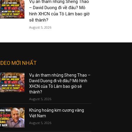
Vụ án tham nhũng Sheng Thao
– David Duong đi về đâu? Mô
hình XHCN của Tô Lâm bao giờ
sẽ thành?
August 5, 2026
IDEO MỚI NHẤT
Vụ án tham nhũng Sheng Thao –
David Duong đi về đâu? Mô hình
XHCN của Tô Lâm bao giờ sẽ
thành?
August 5, 2026
Khủng hoảng kim cương vàng
Việt Nam
August 5, 2026