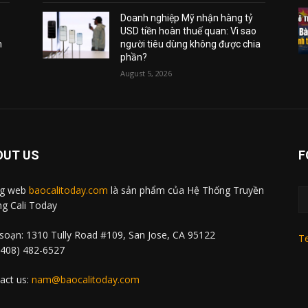
Doanh nghiệp Mỹ nhận hàng tỷ
USD tiền hoàn thuế quan: Vì sao
m
người tiêu dùng không được chia
phần?
August 5, 2026
OUT US
F
ng web
baocalitoday.com
là sản phẩm của Hệ Thống Truyền
g Cali Today
soạn: 1310 Tully Road #109, San Jose, CA 95122
Te
 (408) 482-6527
act us:
nam@baocalitoday.com