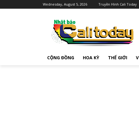
Wednesday, August 5, 2026
Truyền Hình Cali Today
CỘNG ĐỒNG
HOA KỲ
THẾ GIỚI
V