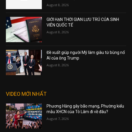
August 8, 2026
GIỚI HẠN THỜI GIAN LƯU TRÚ CỦA SINH
VIÊN QUỐC TẾ
August 8, 2026
Đề xuất giúp người Mỹ làm giàu từ bùng nổ
AI của ông Trump
August 8, 2026
VIDEO MỚI NHẤT
Phương Hằng gây bão mạng, Phường kiểu
mẫu XHCN của Tô Lâm đi về đâu?
August 7, 2026