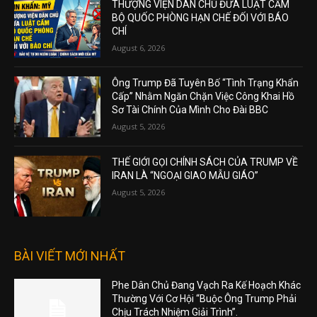
THƯỢNG VIỆN DÂN CHỦ ĐƯA LUẬT CẤM
BỘ QUỐC PHÒNG HẠN CHẾ ĐỐI VỚI BÁO
CHÍ
August 6, 2026
Ông Trump Đã Tuyên Bố “Tình Trạng Khẩn
Cấp” Nhằm Ngăn Chặn Việc Công Khai Hồ
Sơ Tài Chính Của Mình Cho Đài BBC
August 5, 2026
THẾ GIỚI GỌI CHÍNH SÁCH CỦA TRUMP VỀ
IRAN LÀ “NGOẠI GIAO MẪU GIÁO”
August 5, 2026
BÀI VIẾT MỚI NHẤT
Phe Dân Chủ Đang Vạch Ra Kế Hoạch Khác
Thường Với Cơ Hội “Buộc Ông Trump Phải
Chịu Trách Nhiệm Giải Trình”.