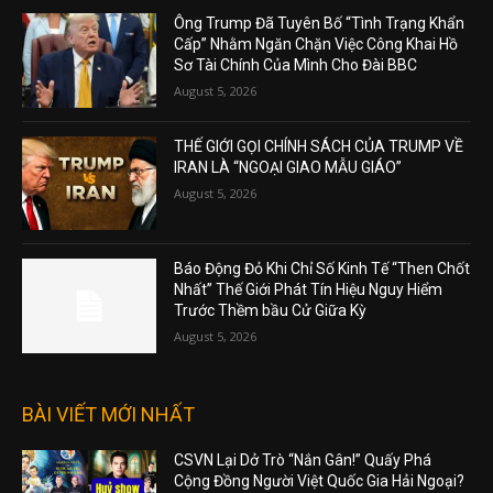
Ông Trump Đã Tuyên Bố “Tình Trạng Khẩn
Cấp” Nhằm Ngăn Chặn Việc Công Khai Hồ
Sơ Tài Chính Của Mình Cho Đài BBC
August 5, 2026
THẾ GIỚI GỌI CHÍNH SÁCH CỦA TRUMP VỀ
IRAN LÀ “NGOẠI GIAO MẪU GIÁO”
August 5, 2026
Báo Động Đỏ Khi Chỉ Số Kinh Tế “Then Chốt
Nhất” Thế Giới Phát Tín Hiệu Nguy Hiểm
Trước Thềm bầu Cử Giữa Kỳ
August 5, 2026
BÀI VIẾT MỚI NHẤT
CSVN Lại Dở Trò “Nắn Gân!” Quấy Phá
Cộng Đồng Người Việt Quốc Gia Hải Ngoại?