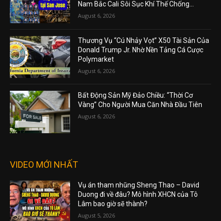
Nam Bắc Cali Sôi Sục Khí Thế Chống...
August 6, 2026
Thương Vụ “Cú Nhảy Vọt” X50 Tài Sản Của
Donald Trump Jr. Nhờ Nền Tảng Cá Cược
Polymarket
August 6, 2026
Bất Động Sản Mỹ Đảo Chiều: “Thời Cơ
Vàng” Cho Người Mua Căn Nhà Đầu Tiên
August 6, 2026
VIDEO MỚI NHẤT
Vụ án tham nhũng Sheng Thao – David
Duong đi về đâu? Mô hình XHCN của Tô
Lâm bao giờ sẽ thành?
August 5, 2026