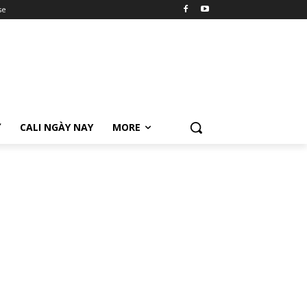
se
Ữ
CALI NGÀY NAY
MORE