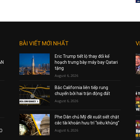
BÀI VIẾT MỚI NHẤT
V
Eric Trump tiết lộ thay đổi kế
ẠN
hoạch trưng bày máy bay Qatari
tặng
August 6, 2026
Bắc California liên tiếp rung
chuyển bởi hai trận động đất
August 6, 2026
Phe Dân chủ Mỹ đề xuất siết chặt
các tài khoản hưu trí “siêu khủng”
August 6, 2026
AO