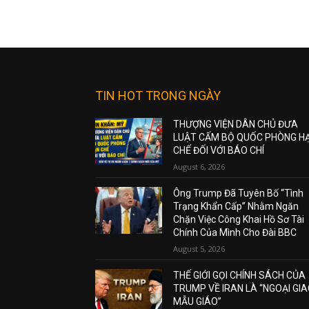
TIN HOT TRONG NGÀY
THƯỢNG VIỆN DÂN CHỦ ĐƯA
LUẬT CẤM BỘ QUỐC PHÒNG H
CHẾ ĐỐI VỚI BÁO CHÍ
August 6, 2026
Ông Trump Đã Tuyên Bố “Tình
Trạng Khẩn Cấp” Nhằm Ngăn
Chặn Việc Công Khai Hồ Sơ Tài
Chính Của Mình Cho Đài BBC
August 5, 2026
THẾ GIỚI GỌI CHÍNH SÁCH CỦA
TRUMP VỀ IRAN LÀ “NGOẠI GI
MẪU GIÁO”