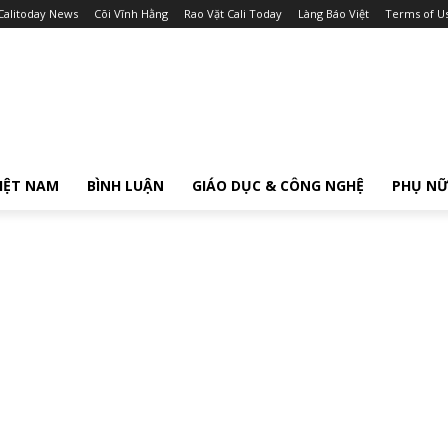
Calitoday News
Cõi Vĩnh Hằng
Rao Vặt Cali Today
Làng Báo Việt
Terms of U
IỆT NAM
BÌNH LUẬN
GIÁO DỤC & CÔNG NGHỆ
PHỤ N