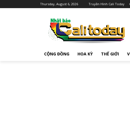
Thursday, August 6, 2026
Truyền Hình Cali Today
CỘNG ĐỒNG
HOA KỲ
THẾ GIỚI
V