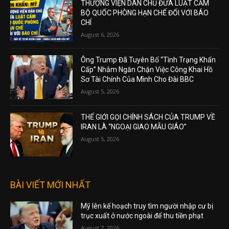
THƯỢNG VIỆN DÂN CHỦ ĐƯA LUẬT CẤM
BỘ QUỐC PHÒNG HẠN CHẾ ĐỐI VỚI BÁO
CHÍ
August 6, 2026
Ông Trump Đã Tuyên Bố “Tình Trạng Khẩn
Cấp” Nhằm Ngăn Chặn Việc Công Khai Hồ
Sơ Tài Chính Của Mình Cho Đài BBC
August 5, 2026
THẾ GIỚI GỌI CHÍNH SÁCH CỦA TRUMP VỀ
IRAN LÀ “NGOẠI GIAO MẪU GIÁO”
August 5, 2026
BÀI VIẾT MỚI NHẤT
Mỹ lên kế hoạch truy tìm người nhập cư bị
trục xuất ở nước ngoài để thu tiền phạt
August 7, 2026