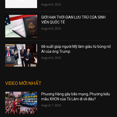
August 8, 2026
GIỚI HẠN THỜI GIAN LƯU TRÚ CỦA SINH
VIÊN QUỐC TẾ
August 8, 2026
Đề xuất giúp người Mỹ làm giàu từ bùng nổ
AI của ông Trump
August 8, 2026
VIDEO MỚI NHẤT
Phương Hằng gây bão mạng, Phường kiểu
mẫu XHCN của Tô Lâm đi về đâu?
August 7, 2026