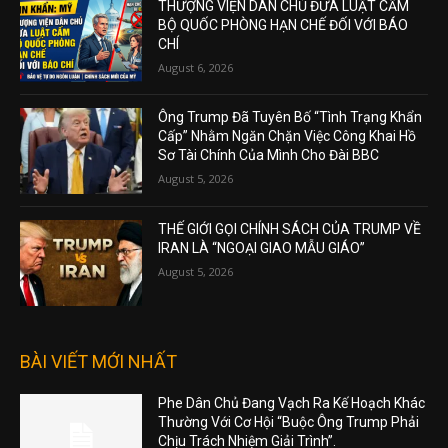
THƯỢNG VIỆN DÂN CHỦ ĐƯA LUẬT CẤM
BỘ QUỐC PHÒNG HẠN CHẾ ĐỐI VỚI BÁO
CHÍ
August 6, 2026
Ông Trump Đã Tuyên Bố “Tình Trạng Khẩn
Cấp” Nhằm Ngăn Chặn Việc Công Khai Hồ
Sơ Tài Chính Của Mình Cho Đài BBC
August 5, 2026
THẾ GIỚI GỌI CHÍNH SÁCH CỦA TRUMP VỀ
IRAN LÀ “NGOẠI GIAO MẪU GIÁO”
August 5, 2026
BÀI VIẾT MỚI NHẤT
Phe Dân Chủ Đang Vạch Ra Kế Hoạch Khác
Thường Với Cơ Hội “Buộc Ông Trump Phải
Chịu Trách Nhiệm Giải Trình”.