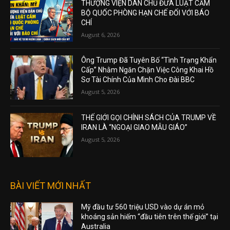
THƯỢNG VIỆN DÂN CHỦ ĐƯA LUẬT CẤM
BỘ QUỐC PHÒNG HẠN CHẾ ĐỐI VỚI BÁO
CHÍ
August 6, 2026
Ông Trump Đã Tuyên Bố “Tình Trạng Khẩn
Cấp” Nhằm Ngăn Chặn Việc Công Khai Hồ
Sơ Tài Chính Của Mình Cho Đài BBC
August 5, 2026
THẾ GIỚI GỌI CHÍNH SÁCH CỦA TRUMP VỀ
IRAN LÀ “NGOẠI GIAO MẪU GIÁO”
August 5, 2026
BÀI VIẾT MỚI NHẤT
Mỹ đầu tư 560 triệu USD vào dự án mỏ
khoáng sản hiếm “đầu tiên trên thế giới” tại
Australia