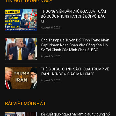
TIN HOT TRONG NGÀY
THƯỢNG VIỆN DÂN CHỦ ĐƯA LUẬT CẤM
BỘ QUỐC PHÒNG HẠN CHẾ ĐỐI VỚI BÁO
CHÍ
August 6, 2026
Ông Trump Đã Tuyên Bố “Tình Trạng Khẩn
Cấp” Nhằm Ngăn Chặn Việc Công Khai Hồ
Sơ Tài Chính Của Mình Cho Đài BBC
August 5, 2026
THẾ GIỚI GỌI CHÍNH SÁCH CỦA TRUMP VỀ
IRAN LÀ “NGOẠI GIAO MẪU GIÁO”
August 5, 2026
BÀI VIẾT MỚI NHẤT
Đề xuất giúp người Mỹ làm giàu từ bùng nổ