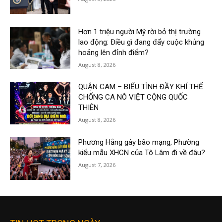
Hơn 1 triệu người Mỹ rời bỏ thị trường
lao động: Điều gì đang đẩy cuộc khủng
hoảng lên đỉnh điểm?
August 8, 2026
QUẬN CAM – BIỂU TÌNH ĐẦY KHÍ THẾ
CHỐNG CA NÔ VIỆT CỘNG QUỐC
THIÊN
August 8, 2026
Phương Hằng gây bão mạng, Phường
kiểu mẫu XHCN của Tô Lâm đi về đâu?
August 7, 2026