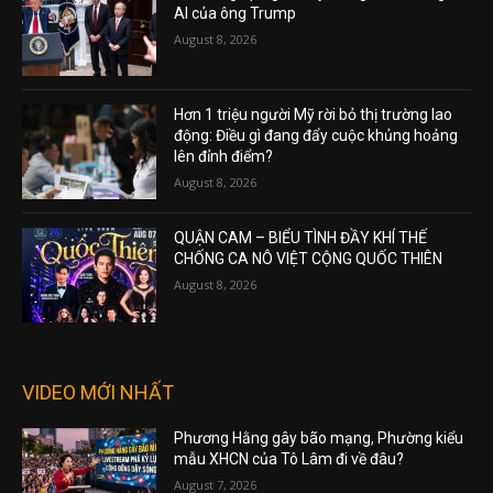
AI của ông Trump
August 8, 2026
Hơn 1 triệu người Mỹ rời bỏ thị trường lao
động: Điều gì đang đẩy cuộc khủng hoảng
lên đỉnh điểm?
August 8, 2026
QUẬN CAM – BIỂU TÌNH ĐẦY KHÍ THẾ
CHỐNG CA NÔ VIỆT CỘNG QUỐC THIÊN
August 8, 2026
VIDEO MỚI NHẤT
Phương Hằng gây bão mạng, Phường kiểu
mẫu XHCN của Tô Lâm đi về đâu?
August 7, 2026