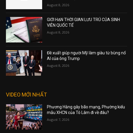
August 8, 2026
GIỚI HẠN THỜI GIAN LƯU TRÚ CỦA SINH
VIÊN QUỐC TẾ
August 8, 2026
Đề xuất giúp người Mỹ làm giàu từ bùng nổ
AI của ông Trump
August 8, 2026
VIDEO MỚI NHẤT
Phương Hằng gây bão mạng, Phường kiểu
mẫu XHCN của Tô Lâm đi về đâu?
August 7, 2026