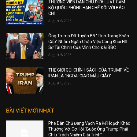
THƯỢNG VIỆN DÂN CHỦ ĐƯA LUẬT CẤM
BỘ QUỐC PHÒNG HẠN CHẾ ĐỐI VỚI BÁO
CHÍ
August 6, 2026
Ông Trump Đã Tuyên Bố “Tình Trạng Khẩn
Cấp” Nhằm Ngăn Chặn Việc Công Khai Hồ
Sơ Tài Chính Của Mình Cho Đài BBC
August 5, 2026
THẾ GIỚI GỌI CHÍNH SÁCH CỦA TRUMP VỀ
IRAN LÀ “NGOẠI GIAO MẪU GIÁO”
August 5, 2026
BÀI VIẾT MỚI NHẤT
Phe Dân Chủ Đang Vạch Ra Kế Hoạch Khác
Thường Với Cơ Hội “Buộc Ông Trump Phải
Chịu Trách Nhiệm Giải Trình”.