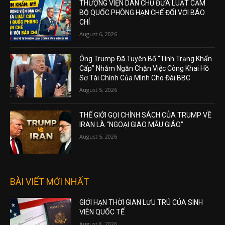
THƯỢNG VIỆN DÂN CHỦ ĐƯA LUẬT CẤM
BỘ QUỐC PHÒNG HẠN CHẾ ĐỐI VỚI BÁO
CHÍ
August 6, 2026
Ông Trump Đã Tuyên Bố “Tình Trạng Khẩn
Cấp” Nhằm Ngăn Chặn Việc Công Khai Hồ
Sơ Tài Chính Của Mình Cho Đài BBC
August 5, 2026
THẾ GIỚI GỌI CHÍNH SÁCH CỦA TRUMP VỀ
IRAN LÀ “NGOẠI GIAO MẪU GIÁO”
August 5, 2026
BÀI VIẾT MỚI NHẤT
GIỚI HẠN THỜI GIAN LƯU TRÚ CỦA SINH
VIÊN QUỐC TẾ
August 8, 2026