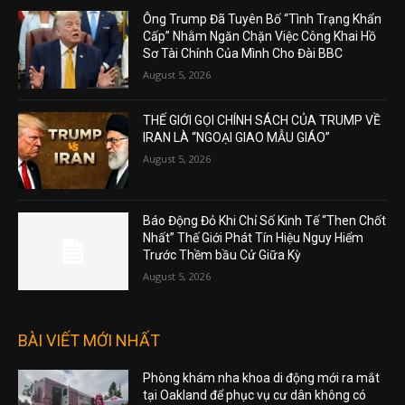
Ông Trump Đã Tuyên Bố “Tình Trạng Khẩn
Cấp” Nhằm Ngăn Chặn Việc Công Khai Hồ
Sơ Tài Chính Của Mình Cho Đài BBC
August 5, 2026
THẾ GIỚI GỌI CHÍNH SÁCH CỦA TRUMP VỀ
IRAN LÀ “NGOẠI GIAO MẪU GIÁO”
August 5, 2026
Báo Động Đỏ Khi Chỉ Số Kinh Tế “Then Chốt
Nhất” Thế Giới Phát Tín Hiệu Nguy Hiểm
Trước Thềm bầu Cử Giữa Kỳ
August 5, 2026
BÀI VIẾT MỚI NHẤT
Phòng khám nha khoa di động mới ra mắt
tại Oakland để phục vụ cư dân không có