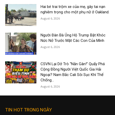
Hai bé trai trộm xe của mẹ, gây tai nạn
nghiêm trọng cho một phụ nữ ở Oakland.
August 6, 2026
Người Đàn Bà Ủng Hộ Trump Bật Khóc
Nức Nở Trước Mặt Các Con Của Mình
August 6, 2026
CSVN Lại Dở Trò “Nắn Gân!” Quấy Phá
Cộng Đồng Người Việt Quốc Gia Hải
Ngoại? Nam Bắc Cali Sôi Sục Khí Thế
Chống...
August 6, 2026
TIN HOT TRONG NGÀY