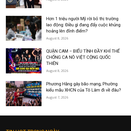
Hơn 1 triệu người Mỹ rời bỏ thị trường
lao động: Điều gì đang đẩy cuộc khủng
hoảng lên đỉnh điểm?
August 8, 2026
QUẬN CAM – BIỂU TÌNH ĐẦY KHÍ THẾ
CHỐNG CA NÔ VIỆT CỘNG QUỐC
THIÊN
August 8, 2026
Phương Hằng gây bão mạng, Phường
kiểu mẫu XHCN của Tô Lâm đi về đâu?
August 7, 2026