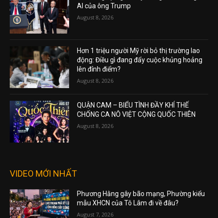
AI của ông Trump
August 8, 2026
Hơn 1 triệu người Mỹ rời bỏ thị trường lao
động: Điều gì đang đẩy cuộc khủng hoảng
lên đỉnh điểm?
August 8, 2026
QUẬN CAM – BIỂU TÌNH ĐẦY KHÍ THẾ
CHỐNG CA NÔ VIỆT CỘNG QUỐC THIÊN
August 8, 2026
VIDEO MỚI NHẤT
Phương Hằng gây bão mạng, Phường kiểu
mẫu XHCN của Tô Lâm đi về đâu?
August 7, 2026