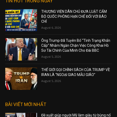
TIN HOT TRONG NGÀY
THƯỢNG VIỆN DÂN CHỦ ĐƯA LUẬT CẤM
BỘ QUỐC PHÒNG HẠN CHẾ ĐỐI VỚI BÁO
CHÍ
August 6, 2026
Ông Trump Đã Tuyên Bố “Tình Trạng Khẩn
Cấp” Nhằm Ngăn Chặn Việc Công Khai Hồ
Sơ Tài Chính Của Mình Cho Đài BBC
August 5, 2026
THẾ GIỚI GỌI CHÍNH SÁCH CỦA TRUMP VỀ
IRAN LÀ “NGOẠI GIAO MẪU GIÁO”
August 5, 2026
BÀI VIẾT MỚI NHẤT
Đề xuất giúp người Mỹ làm giàu từ bùng nổ