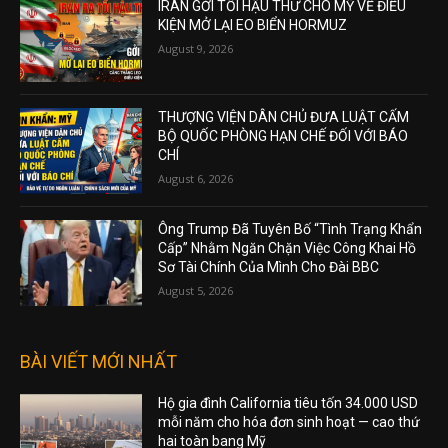
IRAN GỞI TỐI HẬU THƯ CHO MỸ VỀ ĐIỀU
KIỆN MỞ LẠI EO BIỂN HORMUZ
August 9, 2026
THƯỢNG VIỆN DÂN CHỦ ĐƯA LUẬT CẤM
BỘ QUỐC PHÒNG HẠN CHẾ ĐỐI VỚI BÁO
CHÍ
August 6, 2026
Ông Trump Đã Tuyên Bố “Tình Trạng Khẩn
Cấp” Nhằm Ngăn Chặn Việc Công Khai Hồ
Sơ Tài Chính Của Mình Cho Đài BBC
August 5, 2026
BÀI VIẾT MỚI NHẤT
Hộ gia đình California tiêu tốn 34.000 USD
mỗi năm cho hóa đơn sinh hoạt — cao thứ
hai toàn bang Mỹ