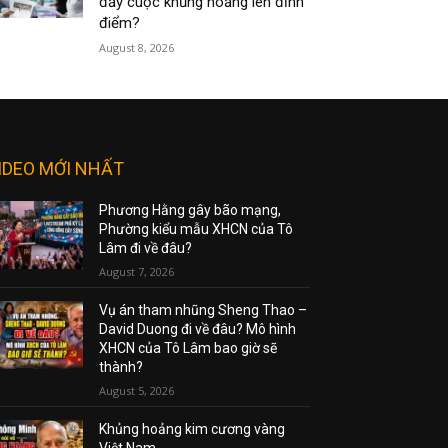
đẩy cuộc khủng hoảng lên đỉnh
điểm?
August 8, 2026
IDEO MỚI NHẤT
Phương Hằng gây bão mạng,
Phường kiểu mẫu XHCN của Tô
Lâm đi về đâu?
August 7, 2026
Vụ án tham nhũng Sheng Thao –
David Duong đi về đâu? Mô hình
XHCN của Tô Lâm bao giờ sẽ
thành?
August 5, 2026
Khủng hoảng kim cương vàng