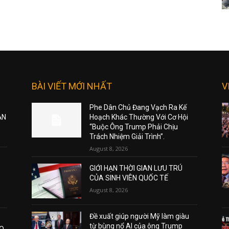
BÀI VIẾT MỚI NHẤT
V
Phe Dân Chủ Đang Vạch Ra Kế
ẠN
Hoạch Khác Thường Với Cơ Hội
“Buộc Ông Trump Phải Chịu
Trách Nhiệm Giải Trình”.
August 8, 2026
GIỚI HẠN THỜI GIAN LƯU TRÚ
CỦA SINH VIÊN QUỐC TẾ
August 8, 2026
Đề xuất giúp người Mỹ làm giàu
từ bùng nổ AI của ông Trump