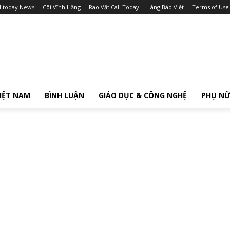
litoday News
Cõi Vĩnh Hằng
Rao Vặt Cali Today
Làng Báo Việt
Terms of Use
IỆT NAM
BÌNH LUẬN
GIÁO DỤC & CÔNG NGHỆ
PHỤ N