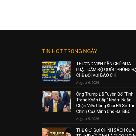
TIN HOT TRONG NGÀY
THƯỢNG VIỆN DÂN CHỦ ĐƯA
LUẬT CẤM BỘ QUỐC PHÒNG H
CHẾ ĐỐI VỚI BÁO CHÍ
August 6, 2026
Ông Trump Đã Tuyên Bố “Tình
Trạng Khẩn Cấp” Nhằm Ngăn
Chặn Việc Công Khai Hồ Sơ Tài
Chính Của Mình Cho Đài BBC
August 5, 2026
THẾ GIỚI GỌI CHÍNH SÁCH CỦA