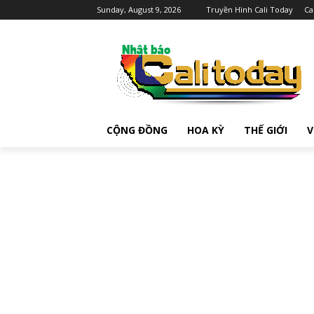
Sunday, August 9, 2026
Truyền Hình Cali Today
Ca
CỘNG ĐỒNG
HOA KỲ
THẾ GIỚI
V