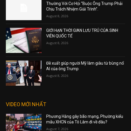
Thường Với Cơ Hội “Buộc Ông Trump Phải
Chịu Trách Nhiệm Giải Trình”.
August 8, 2026
GIỚI HẠN THỜI GIAN LƯU TRÚ CỦA SINH
VIÊN QUỐC TẾ
August 8, 2026
Đề xuất giúp người Mỹ làm giàu từ bùng nổ
AI của ông Trump
August 8, 2026
VIDEO MỚI NHẤT
Phương Hằng gây bão mạng, Phường kiểu
mẫu XHCN của Tô Lâm đi về đâu?
August 7, 2026