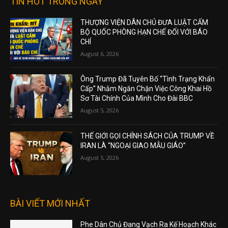
TIN HOT TRONG NGÀY
THƯỢNG VIỆN DÂN CHỦ ĐƯA LUẬT CẤM
BỘ QUỐC PHÒNG HẠN CHẾ ĐỐI VỚI BÁO
CHÍ
August 6, 2026
Ông Trump Đã Tuyên Bố “Tình Trạng Khẩn
Cấp” Nhằm Ngăn Chặn Việc Công Khai Hồ
Sơ Tài Chính Của Mình Cho Đài BBC
August 5, 2026
THẾ GIỚI GỌI CHÍNH SÁCH CỦA TRUMP VỀ
IRAN LÀ “NGOẠI GIAO MẪU GIÁO”
August 5, 2026
BÀI VIẾT MỚI NHẤT
Phe Dân Chủ Đang Vạch Ra Kế Hoạch Khác