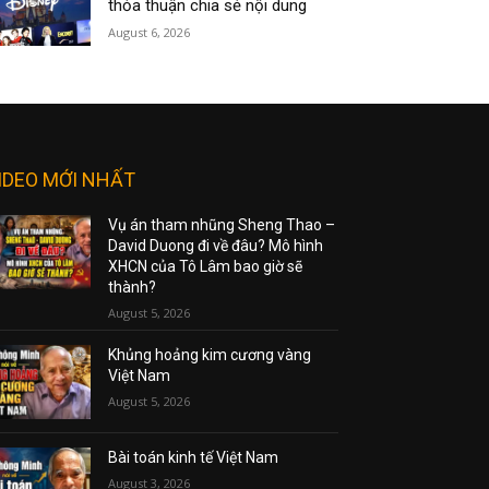
thỏa thuận chia sẻ nội dung
August 6, 2026
IDEO MỚI NHẤT
Vụ án tham nhũng Sheng Thao –
David Duong đi về đâu? Mô hình
XHCN của Tô Lâm bao giờ sẽ
thành?
August 5, 2026
Khủng hoảng kim cương vàng
Việt Nam
August 5, 2026
Bài toán kinh tế Việt Nam
August 3, 2026