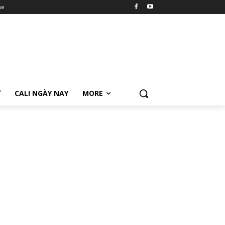
se
Ữ
CALI NGÀY NAY
MORE