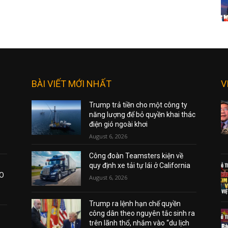
BÀI VIẾT MỚI NHẤT
V
Trump trả tiền cho một công ty
năng lượng để bỏ quyền khai thác
điện gió ngoài khơi
August 6, 2026
Công đoàn Teamsters kiện về
quy định xe tải tự lái ở California
AO
August 6, 2026
Trump ra lệnh hạn chế quyền
công dân theo nguyên tắc sinh ra
trên lãnh thổ, nhắm vào “du lịch