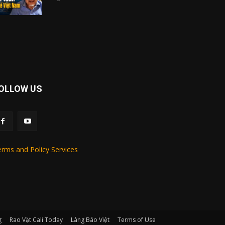
OLLOW US
rms and Policy Services
g
Rao Vặt Cali Today
Làng Báo Việt
Terms of Use