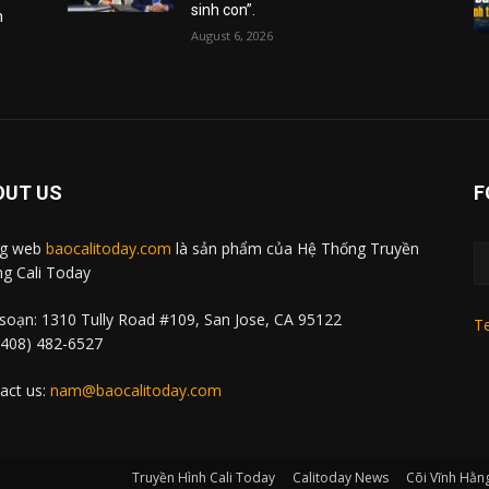
sinh con”.
m
August 6, 2026
OUT US
F
ng web
baocalitoday.com
là sản phẩm của Hệ Thống Truyền
g Cali Today
soạn: 1310 Tully Road #109, San Jose, CA 95122
Te
 (408) 482-6527
act us:
nam@baocalitoday.com
Truyền Hình Cali Today
Calitoday News
Cõi Vĩnh Hằn