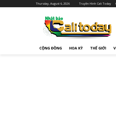
Thursday, August 6, 2026
Truyền Hình Cali Today
CỘNG ĐỒNG
HOA KỲ
THẾ GIỚI
V