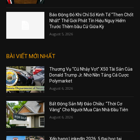
Báo Động Đỏ Khi Chỉ Số Kinh Tế “Then Chốt
Nhất” Thế Giới Phát Tín Hiệu Nguy Hiểm
Trước Thềm bầu Cử Giữa Kỳ
August 5, 2026
BÀI VIẾT MỚI NHẤT
Thương Vụ “Cú Nhảy Vọt” X50 Tài Sản Của
Donald Trump Jr. Nhờ Nền Tảng Cá Cược
Polymarket
August 6, 2026
Bất Động Sản Mỹ Đảo Chiều: “Thời Cơ
Vàng” Cho Người Mua Căn Nhà Đầu Tiên
August 6, 2026
Xếp hạng LinkedIn 2026: 5 Đại học tại