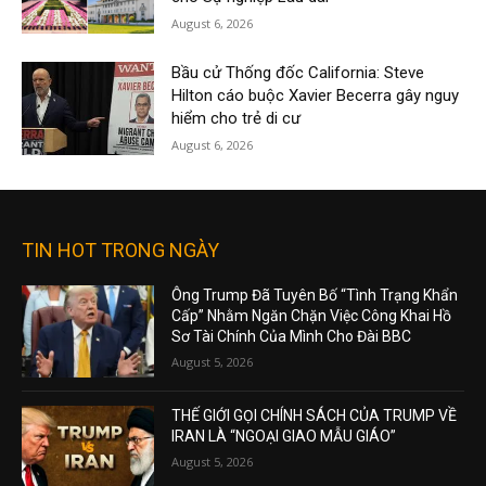
August 6, 2026
Bầu cử Thống đốc California: Steve
Hilton cáo buộc Xavier Becerra gây nguy
hiểm cho trẻ di cư
August 6, 2026
TIN HOT TRONG NGÀY
Ông Trump Đã Tuyên Bố “Tình Trạng Khẩn
Cấp” Nhằm Ngăn Chặn Việc Công Khai Hồ
Sơ Tài Chính Của Mình Cho Đài BBC
August 5, 2026
THẾ GIỚI GỌI CHÍNH SÁCH CỦA TRUMP VỀ
IRAN LÀ “NGOẠI GIAO MẪU GIÁO”
August 5, 2026