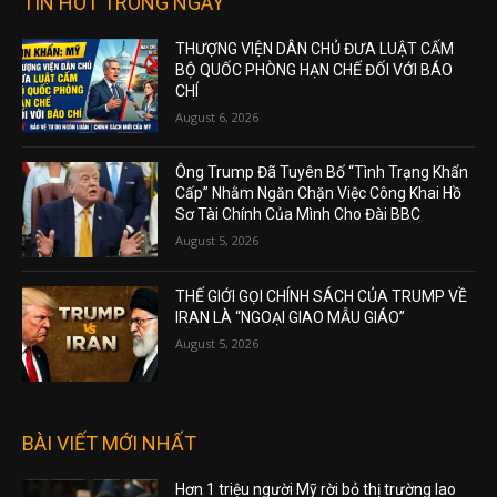
TIN HOT TRONG NGÀY
THƯỢNG VIỆN DÂN CHỦ ĐƯA LUẬT CẤM
BỘ QUỐC PHÒNG HẠN CHẾ ĐỐI VỚI BÁO
CHÍ
August 6, 2026
Ông Trump Đã Tuyên Bố “Tình Trạng Khẩn
Cấp” Nhằm Ngăn Chặn Việc Công Khai Hồ
Sơ Tài Chính Của Mình Cho Đài BBC
August 5, 2026
THẾ GIỚI GỌI CHÍNH SÁCH CỦA TRUMP VỀ
IRAN LÀ “NGOẠI GIAO MẪU GIÁO”
August 5, 2026
BÀI VIẾT MỚI NHẤT
Hơn 1 triệu người Mỹ rời bỏ thị trường lao