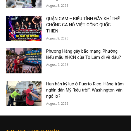
August 8, 2026
QUẬN CAM – BIỂU TÌNH ĐẦY KHÍ THẾ
CHỐNG CA NÔ VIỆT CỘNG QUỐC
THIÊN
August 8, 2026
Phương Hằng gây bão mạng, Phường
kiểu mẫu XHCN của Tô Lâm đi về đâu?
August 7, 2026
Hạn hán kỷ lục ở Puerto Rico: Hàng trăm
nghìn dân Mỹ “kêu trời”, Washington vẫn
ngó lơ?
August 7, 2026