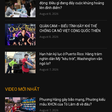
động: Điều gì đang đẩy cuộc khủng hoảng
lên đỉnh điểm?
August 8, 2026
QUẬN CAM – BIỂU TÌNH ĐẦY KHÍ THẾ
CHỐNG CA NÔ VIỆT CỘNG QUỐC THIÊN
August 8, 2026
Hạn hán kỷ lục ở Puerto Rico: Hàng trăm
nghìn dân Mỹ “kêu trời”, Washington vẫn
ngó lơ?
August 7, 2026
VIDEO MỚI NHẤT
Phương Hằng gây bão mạng, Phường kiểu
mẫu XHCN của Tô Lâm đi về đâu?
August 7, 2026