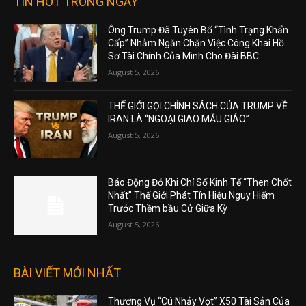
TIN HOT TRONG NGÀY
Ông Trump Đã Tuyên Bố “Tình Trạng Khẩn
Cấp” Nhằm Ngăn Chặn Việc Công Khai Hồ
Sơ Tài Chính Của Mình Cho Đài BBC
August 5, 2026
THẾ GIỚI GỌI CHÍNH SÁCH CỦA TRUMP VỀ
IRAN LÀ “NGOẠI GIAO MẪU GIÁO”
August 5, 2026
Báo Động Đỏ Khi Chỉ Số Kinh Tế “Then Chốt
Nhất” Thế Giới Phát Tín Hiệu Nguy Hiểm
Trước Thềm bầu Cử Giữa Kỳ
August 5, 2026
BÀI VIẾT MỚI NHẤT
Thương Vụ “Cú Nhảy Vọt” X50 Tài Sản Của