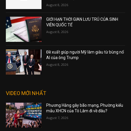
August 8, 2026
GIỚI HẠN THỜI GIAN LƯU TRÚ CỦA SINH
VIÊN QUỐC TẾ
August 8, 2026
Đề xuất giúp người Mỹ làm giàu từ bùng nổ
AI của ông Trump
August 8, 2026
VIDEO MỚI NHẤT
Phương Hằng gây bão mạng, Phường kiểu
mẫu XHCN của Tô Lâm đi về đâu?
August 7, 2026