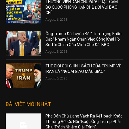
THƯỢNG VIỆN DÂN CHỦ ĐƯA LUẬT CẤM
BỘ QUỐC PHÒNG HẠN CHẾ ĐỐI VỚI BÁO
CHÍ
August 6, 2026
Ông Trump Đã Tuyên Bố “Tình Trạng Khẩn
Cấp” Nhằm Ngăn Chặn Việc Công Khai Hồ
Sơ Tài Chính Của Mình Cho Đài BBC
August 5, 2026
THẾ GIỚI GỌI CHÍNH SÁCH CỦA TRUMP VỀ
IRAN LÀ “NGOẠI GIAO MẪU GIÁO”
August 5, 2026
BÀI VIẾT MỚI NHẤT
Phe Dân Chủ Đang Vạch Ra Kế Hoạch Khác
Thường Với Cơ Hội “Buộc Ông Trump Phải
Chịu Trách Nhiệm Giải Trình”.