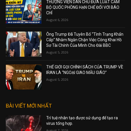
THƯỢNG VIỆN DÂN CHỦ ĐƯA LUẬT CẤM
BỘ QUỐC PHÒNG HẠN CHẾ ĐỐI VỚI BÁO
CHÍ
August 6, 2026
Ông Trump Đã Tuyên Bố “Tình Trạng Khẩn
Cấp” Nhằm Ngăn Chặn Việc Công Khai Hồ
Sơ Tài Chính Của Mình Cho Đài BBC
August 5, 2026
THẾ GIỚI GỌI CHÍNH SÁCH CỦA TRUMP VỀ
IRAN LÀ “NGOẠI GIAO MẪU GIÁO”
August 5, 2026
BÀI VIẾT MỚI NHẤT
Trí tuệ nhân tạo được sử dụng để tạo ra
virus tổng hợp.
August 7, 2026