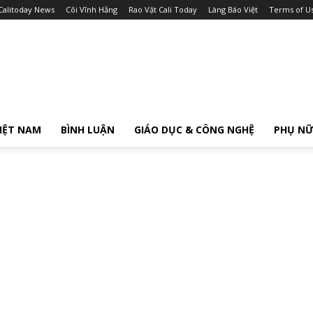
Calitoday News
Cõi Vĩnh Hằng
Rao Vặt Cali Today
Làng Báo Việt
Terms of U
IỆT NAM
BÌNH LUẬN
GIÁO DỤC & CÔNG NGHỆ
PHỤ N