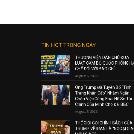
TIN HOT TRONG NGÀY
THƯỢNG VIỆN DÂN CHỦ ĐƯA
LUẬT CẤM BỘ QUỐC PHÒNG H
CHẾ ĐỐI VỚI BÁO CHÍ
August 6, 2026
Ông Trump Đã Tuyên Bố “Tình
Trạng Khẩn Cấp” Nhằm Ngăn
Chặn Việc Công Khai Hồ Sơ Tài
Chính Của Mình Cho Đài BBC
August 5, 2026
THẾ GIỚI GỌI CHÍNH SÁCH CỦA
TRUMP VỀ IRAN LÀ “NGOẠI GI