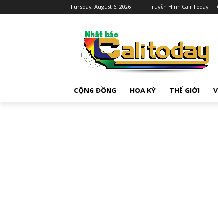
Thursday, August 6, 2026
Truyền Hình Cali Today
CỘNG ĐỒNG
HOA KỲ
THẾ GIỚI
V