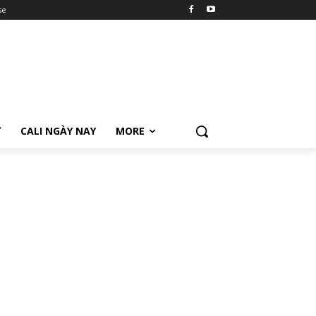
se
Ữ
CALI NGÀY NAY
MORE