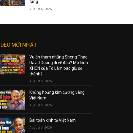
tặng
August 6, 2026
IDEO MỚI NHẤT
Vụ án tham nhũng Sheng Thao –
David Duong đi về đâu? Mô hình
XHCN của Tô Lâm bao giờ sẽ
thành?
August 5, 2026
Khủng hoảng kim cương vàng
Việt Nam
August 5, 2026
Bài toán kinh tế Việt Nam
August 3, 2026