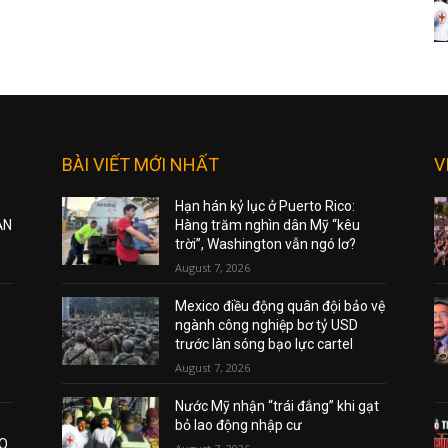
BÀI VIẾT MỚI NHẤT
V
Hạn hán kỷ lục ở Puerto Rico:
ẠN
Hàng trăm nghìn dân Mỹ “kêu
trời”, Washington vẫn ngó lơ?
August 7, 2026
Mexico điều động quân đội bảo vệ
ngành công nghiệp bơ tỷ USD
trước làn sóng bạo lực cartel
August 7, 2026
Nước Mỹ nhận “trái đắng” khi gạt
bỏ lao động nhập cư
AO