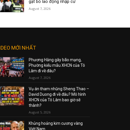
gạt bỏ lao động nhập cư
August 7, 2026
IDEO MỚI NHẤT
Phương Hằng gây bão mạng,
Phường kiểu mẫu XHCN của Tô
Lâm đi về đâu?
August 7, 2026
Vụ án tham nhũng Sheng Thao –
David Duong đi về đâu? Mô hình
XHCN của Tô Lâm bao giờ sẽ
thành?
August 5, 2026
Khủng hoảng kim cương vàng
Việt Nam