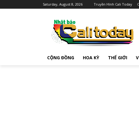
Saturday, August 8, 2026
Truyền Hình Cali Today
C
CỘNG ĐỒNG
HOA KỲ
THẾ GIỚI
V