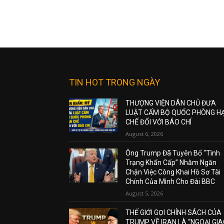
TIN HOT TRONG NGÀY
THƯỢNG VIỆN DÂN CHỦ ĐƯA
LUẬT CẤM BỘ QUỐC PHÒNG H
CHẾ ĐỐI VỚI BÁO CHÍ
August 6, 2026
Ông Trump Đã Tuyên Bố “Tình
Trạng Khẩn Cấp” Nhằm Ngăn
Chặn Việc Công Khai Hồ Sơ Tài
Chính Của Mình Cho Đài BBC
August 5, 2026
THẾ GIỚI GỌI CHÍNH SÁCH CỦA
TRUMP VỀ IRAN LÀ “NGOẠI GI