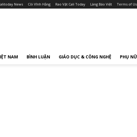
alitoday News
Cõi Vĩnh Hằng
Rao Vặt Cali Today
Làng Báo Việt
Terms of Us
IỆT NAM
BÌNH LUẬN
GIÁO DỤC & CÔNG NGHỆ
PHỤ N