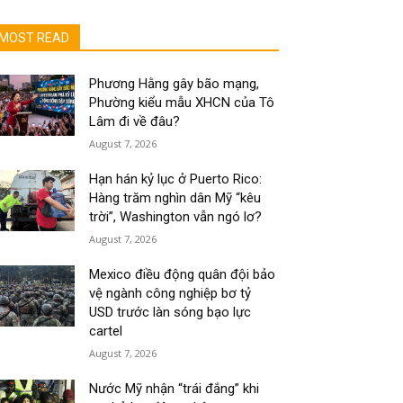
MOST READ
Phương Hằng gây bão mạng,
Phường kiểu mẫu XHCN của Tô
Lâm đi về đâu?
August 7, 2026
Hạn hán kỷ lục ở Puerto Rico:
Hàng trăm nghìn dân Mỹ “kêu
trời”, Washington vẫn ngó lơ?
August 7, 2026
Mexico điều động quân đội bảo
vệ ngành công nghiệp bơ tỷ
USD trước làn sóng bạo lực
cartel
August 7, 2026
Nước Mỹ nhận “trái đắng” khi