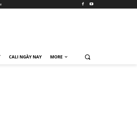
e
Ữ
CALI NGÀY NAY
MORE