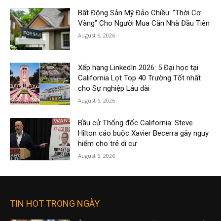
Bất Động Sản Mỹ Đảo Chiều: “Thời Cơ
Vàng” Cho Người Mua Căn Nhà Đầu Tiên
August 6, 2026
Xếp hạng LinkedIn 2026: 5 Đại học tại
California Lọt Top 40 Trường Tốt nhất
cho Sự nghiệp Lâu dài
August 6, 2026
Bầu cử Thống đốc California: Steve
Hilton cáo buộc Xavier Becerra gây nguy
hiểm cho trẻ di cư
August 6, 2026
TIN HOT TRONG NGÀY