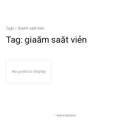
Tags
Giaăm saăt viẻn
Tag:
giaăm saăt viẻn
No posts to display
- Advertisment -