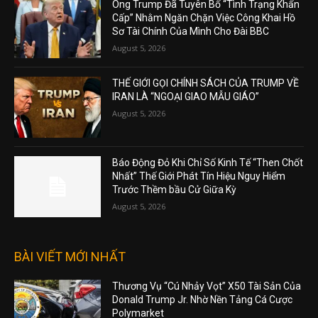
Ông Trump Đã Tuyên Bố “Tình Trạng Khẩn
Cấp” Nhằm Ngăn Chặn Việc Công Khai Hồ
Sơ Tài Chính Của Mình Cho Đài BBC
August 5, 2026
THẾ GIỚI GỌI CHÍNH SÁCH CỦA TRUMP VỀ
IRAN LÀ “NGOẠI GIAO MẪU GIÁO”
August 5, 2026
Báo Động Đỏ Khi Chỉ Số Kinh Tế “Then Chốt
Nhất” Thế Giới Phát Tín Hiệu Nguy Hiểm
Trước Thềm bầu Cử Giữa Kỳ
August 5, 2026
BÀI VIẾT MỚI NHẤT
Thương Vụ “Cú Nhảy Vọt” X50 Tài Sản Của
Donald Trump Jr. Nhờ Nền Tảng Cá Cược
Polymarket