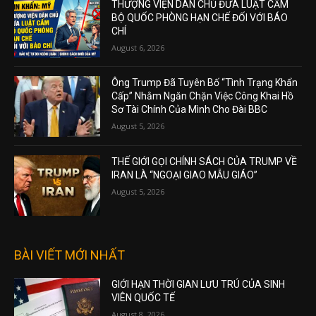
THƯỢNG VIỆN DÂN CHỦ ĐƯA LUẬT CẤM
BỘ QUỐC PHÒNG HẠN CHẾ ĐỐI VỚI BÁO
CHÍ
August 6, 2026
Ông Trump Đã Tuyên Bố “Tình Trạng Khẩn
Cấp” Nhằm Ngăn Chặn Việc Công Khai Hồ
Sơ Tài Chính Của Mình Cho Đài BBC
August 5, 2026
THẾ GIỚI GỌI CHÍNH SÁCH CỦA TRUMP VỀ
IRAN LÀ “NGOẠI GIAO MẪU GIÁO”
August 5, 2026
BÀI VIẾT MỚI NHẤT
GIỚI HẠN THỜI GIAN LƯU TRÚ CỦA SINH
VIÊN QUỐC TẾ
August 8, 2026