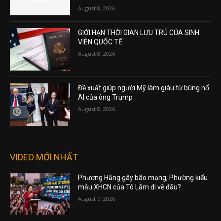
August 8, 2026
GIỚI HẠN THỜI GIAN LƯU TRÚ CỦA SINH
VIÊN QUỐC TẾ
August 8, 2026
Đề xuất giúp người Mỹ làm giàu từ bùng nổ
AI của ông Trump
August 8, 2026
VIDEO MỚI NHẤT
Phương Hằng gây bão mạng, Phường kiểu
mẫu XHCN của Tô Lâm đi về đâu?
August 7, 2026