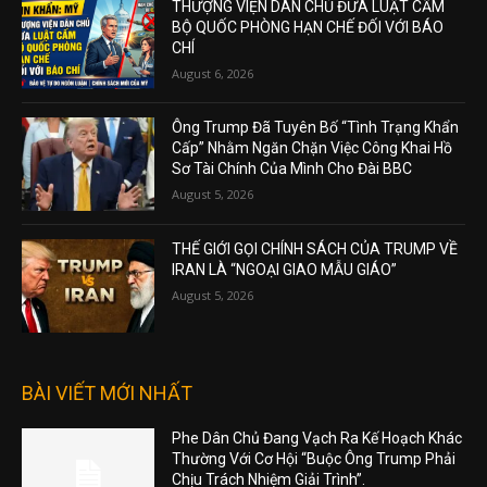
THƯỢNG VIỆN DÂN CHỦ ĐƯA LUẬT CẤM
BỘ QUỐC PHÒNG HẠN CHẾ ĐỐI VỚI BÁO
CHÍ
August 6, 2026
Ông Trump Đã Tuyên Bố “Tình Trạng Khẩn
Cấp” Nhằm Ngăn Chặn Việc Công Khai Hồ
Sơ Tài Chính Của Mình Cho Đài BBC
August 5, 2026
THẾ GIỚI GỌI CHÍNH SÁCH CỦA TRUMP VỀ
IRAN LÀ “NGOẠI GIAO MẪU GIÁO”
August 5, 2026
BÀI VIẾT MỚI NHẤT
Phe Dân Chủ Đang Vạch Ra Kế Hoạch Khác
Thường Với Cơ Hội “Buộc Ông Trump Phải
Chịu Trách Nhiệm Giải Trình”.