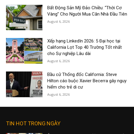
Bất Động Sản Mỹ Đảo Chiều: “Thời Cơ
Vàng” Cho Người Mua Căn Nhà Đầu Tiên
August 6, 2026
Xếp hạng LinkedIn 2026: 5 Đại học tại
California Lọt Top 40 Trường Tốt nhất
cho Sự nghiệp Lâu dài
August 6, 2026
Bầu cử Thống đốc California: Steve
Hilton cáo buộc Xavier Becerra gây nguy
hiểm cho trẻ di cư
August 6, 2026
TIN HOT TRONG NGÀY