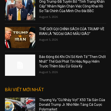
Ông Trump Đã Tuyên Bố “Tình Trạng Khẩn
Cấp” Nhằm Ngăn Chặn Việc Công Khai Hồ
Sơ Tài Chính Của Mình Cho Đài BBC
August 5, 2026
THẾ GIỚI GỌI CHÍNH SÁCH CỦA TRUMP VỀ
IRAN LÀ “NGOẠI GIAO MẪU GIÁO”
August 5, 2026
Báo Động Đỏ Khi Chỉ Số Kinh Tế “Then Chốt
Nhất” Thế Giới Phát Tín Hiệu Nguy Hiểm
Trước Thềm bầu Cử Giữa Kỳ
August 5, 2026
BÀI VIẾT MỚI NHẤT
Thương Vụ “Cú Nhảy Vọt” X50 Tài Sản Của
Donald Trump Jr. Nhờ Nền Tảng Cá Cược
Polymarket