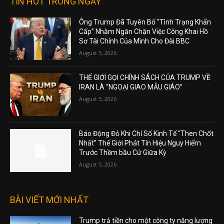
TIN HOT TRONG NGÀY
Ông Trump Đã Tuyên Bố “Tình Trạng Khẩn
Cấp” Nhằm Ngăn Chặn Việc Công Khai Hồ
Sơ Tài Chính Của Mình Cho Đài BBC
August 5, 2026
THẾ GIỚI GỌI CHÍNH SÁCH CỦA TRUMP VỀ
IRAN LÀ “NGOẠI GIAO MẪU GIÁO”
August 5, 2026
Báo Động Đỏ Khi Chỉ Số Kinh Tế “Then Chốt
Nhất” Thế Giới Phát Tín Hiệu Nguy Hiểm
Trước Thềm bầu Cử Giữa Kỳ
August 5, 2026
BÀI VIẾT MỚI NHẤT
Trump trả tiền cho một công ty năng lượng