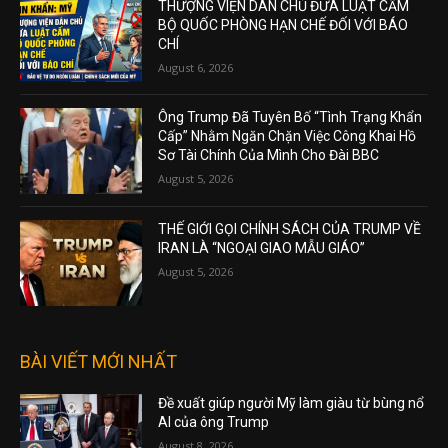
THƯỢNG VIỆN DÂN CHỦ ĐƯA LUẬT CẤM
BỘ QUỐC PHÒNG HẠN CHẾ ĐỐI VỚI BÁO
CHÍ
August 6, 2026
Ông Trump Đã Tuyên Bố “Tình Trạng Khẩn
Cấp” Nhằm Ngăn Chặn Việc Công Khai Hồ
Sơ Tài Chính Của Mình Cho Đài BBC
August 5, 2026
THẾ GIỚI GỌI CHÍNH SÁCH CỦA TRUMP VỀ
IRAN LÀ “NGOẠI GIAO MẪU GIÁO”
August 5, 2026
BÀI VIẾT MỚI NHẤT
Đề xuất giúp người Mỹ làm giàu từ bùng nổ
AI của ông Trump
August 8, 2026