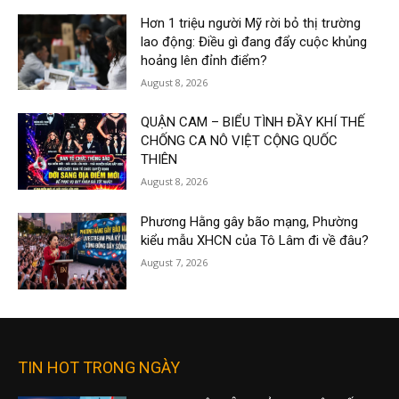
Hơn 1 triệu người Mỹ rời bỏ thị trường
lao động: Điều gì đang đẩy cuộc khủng
hoảng lên đỉnh điểm?
August 8, 2026
QUẬN CAM – BIỂU TÌNH ĐẦY KHÍ THẾ
CHỐNG CA NÔ VIỆT CỘNG QUỐC
THIÊN
August 8, 2026
Phương Hằng gây bão mạng, Phường
kiểu mẫu XHCN của Tô Lâm đi về đâu?
August 7, 2026
TIN HOT TRONG NGÀY