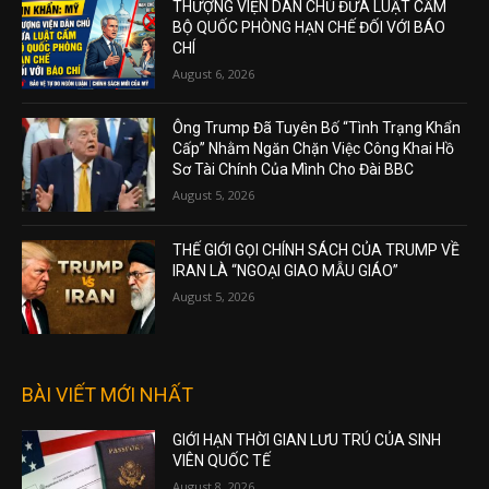
THƯỢNG VIỆN DÂN CHỦ ĐƯA LUẬT CẤM
BỘ QUỐC PHÒNG HẠN CHẾ ĐỐI VỚI BÁO
CHÍ
August 6, 2026
Ông Trump Đã Tuyên Bố “Tình Trạng Khẩn
Cấp” Nhằm Ngăn Chặn Việc Công Khai Hồ
Sơ Tài Chính Của Mình Cho Đài BBC
August 5, 2026
THẾ GIỚI GỌI CHÍNH SÁCH CỦA TRUMP VỀ
IRAN LÀ “NGOẠI GIAO MẪU GIÁO”
August 5, 2026
BÀI VIẾT MỚI NHẤT
GIỚI HẠN THỜI GIAN LƯU TRÚ CỦA SINH
VIÊN QUỐC TẾ
August 8, 2026