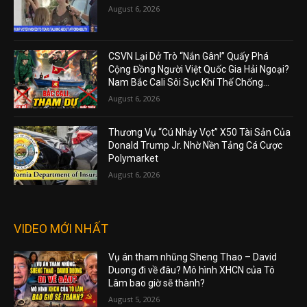
August 6, 2026
CSVN Lại Dở Trò “Nắn Gân!” Quấy Phá
Cộng Đồng Người Việt Quốc Gia Hải Ngoại?
Nam Bắc Cali Sôi Sục Khí Thế Chống...
August 6, 2026
Thương Vụ “Cú Nhảy Vọt” X50 Tài Sản Của
Donald Trump Jr. Nhờ Nền Tảng Cá Cược
Polymarket
August 6, 2026
VIDEO MỚI NHẤT
Vụ án tham nhũng Sheng Thao – David
Duong đi về đâu? Mô hình XHCN của Tô
Lâm bao giờ sẽ thành?
August 5, 2026