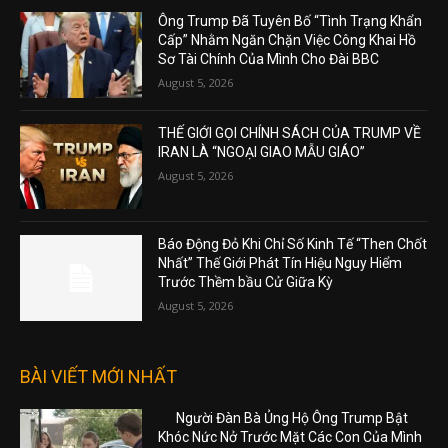
Ông Trump Đã Tuyên Bố “Tình Trạng Khẩn
Cấp” Nhằm Ngăn Chặn Việc Công Khai Hồ
Sơ Tài Chính Của Mình Cho Đài BBC
August 5, 2026
THẾ GIỚI GỌI CHÍNH SÁCH CỦA TRUMP VỀ
IRAN LÀ “NGOẠI GIAO MẪU GIÁO”
August 5, 2026
Báo Động Đỏ Khi Chỉ Số Kinh Tế “Then Chốt
Nhất” Thế Giới Phát Tín Hiệu Nguy Hiểm
Trước Thềm bầu Cử Giữa Kỳ
August 5, 2026
BÀI VIẾT MỚI NHẤT
Người Đàn Bà Ủng Hộ Ông Trump Bật
Khóc Nức Nở Trước Mặt Các Con Của Mình