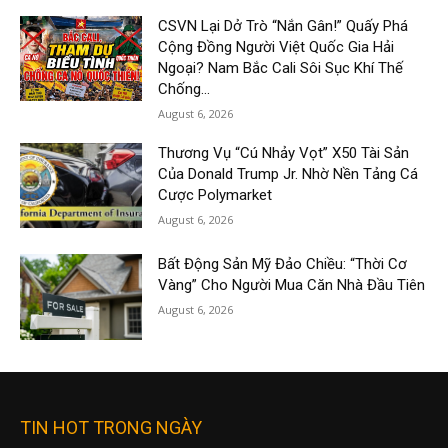
CSVN Lại Dở Trò “Nắn Gân!” Quấy Phá
Cộng Đồng Người Việt Quốc Gia Hải
Ngoại? Nam Bắc Cali Sôi Sục Khí Thế
Chống...
August 6, 2026
Thương Vụ “Cú Nhảy Vọt” X50 Tài Sản
Của Donald Trump Jr. Nhờ Nền Tảng Cá
Cược Polymarket
August 6, 2026
Bất Động Sản Mỹ Đảo Chiều: “Thời Cơ
Vàng” Cho Người Mua Căn Nhà Đầu Tiên
August 6, 2026
TIN HOT TRONG NGÀY