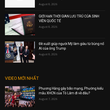
August 8, 2026
GIỚI HẠN THỜI GIAN LƯU TRÚ CỦA SINH
VIÊN QUỐC TẾ
August 8, 2026
Đề xuất giúp người Mỹ làm giàu từ bùng nổ
AI của ông Trump
August 8, 2026
VIDEO MỚI NHẤT
Phương Hằng gây bão mạng, Phường kiểu
mẫu XHCN của Tô Lâm đi về đâu?
August 7, 2026