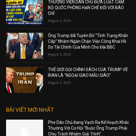
THƯỢNG VIỆN DÂN CHỦ ĐƯA LUẬT CẤM
BỘ QUỐC PHÒNG HẠN CHẾ ĐỐI VỚI BÁO
CHÍ
August 6, 2026
Ông Trump Đã Tuyên Bố “Tình Trạng Khẩn
Cấp” Nhằm Ngăn Chặn Việc Công Khai Hồ
Sơ Tài Chính Của Mình Cho Đài BBC
August 5, 2026
THẾ GIỚI GỌI CHÍNH SÁCH CỦA TRUMP VỀ
IRAN LÀ “NGOẠI GIAO MẪU GIÁO”
August 5, 2026
BÀI VIẾT MỚI NHẤT
Phe Dân Chủ Đang Vạch Ra Kế Hoạch Khác
Thường Với Cơ Hội “Buộc Ông Trump Phải
Chịu Trách Nhiệm Giải Trình”.