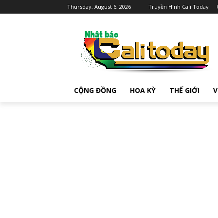
Thursday, August 6, 2026
Truyền Hình Cali Today
CỘNG ĐỒNG
HOA KỲ
THẾ GIỚI
V