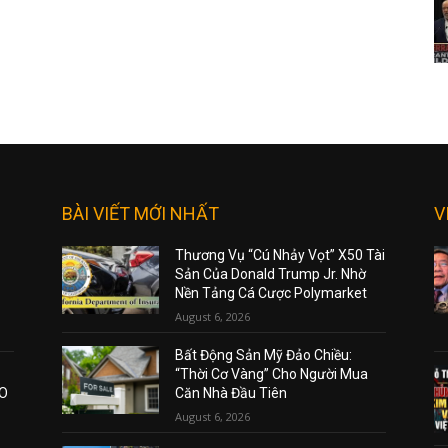
BÀI VIẾT MỚI NHẤT
V
Thương Vụ “Cú Nhảy Vọt” X50 Tài
Sản Của Donald Trump Jr. Nhờ
Nền Tảng Cá Cược Polymarket
August 6, 2026
Bất Động Sản Mỹ Đảo Chiều:
“Thời Cơ Vàng” Cho Người Mua
AO
Căn Nhà Đầu Tiên
August 6, 2026