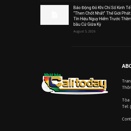
Báo Động Đỏ Khi Chỉ Số Kinh Tế
“Then Chốt Nhất” Thế Giới Phát
Tín Hiệu Nguy Hiểm Trước Thề
bầu Cử Giữa Kỳ
August 5, 2026
AB
Tra
Thôn
Tòa 
Tel:
Cont