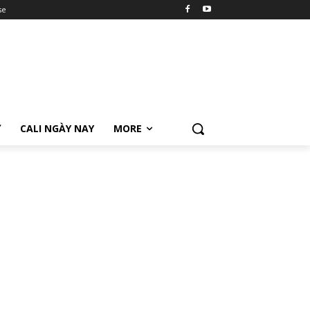
se
Ữ
CALI NGÀY NAY
MORE