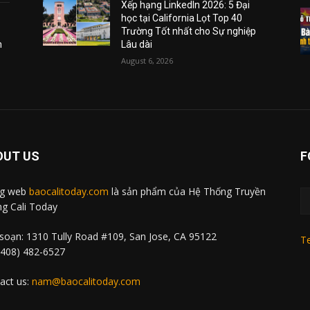
Xếp hạng LinkedIn 2026: 5 Đại
học tại California Lọt Top 40
Trường Tốt nhất cho Sự nghiệp
m
Lâu dài
August 6, 2026
OUT US
F
ng web
baocalitoday.com
là sản phẩm của Hệ Thống Truyền
g Cali Today
soạn: 1310 Tully Road #109, San Jose, CA 95122
Te
 (408) 482-6527
act us:
nam@baocalitoday.com