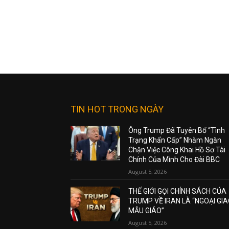
TIN HOT TRONG NGÀY
Ông Trump Đã Tuyên Bố “Tình
Trạng Khẩn Cấp” Nhằm Ngăn
Chặn Việc Công Khai Hồ Sơ Tài
Chính Của Mình Cho Đài BBC
August 5, 2026
THẾ GIỚI GỌI CHÍNH SÁCH CỦA
TRUMP VỀ IRAN LÀ “NGOẠI GI
MẪU GIÁO”
August 5, 2026