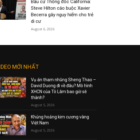
Bầu cử Thống đốc California:
Steve Hilton cáo buộc Xavier
Becerra gây nguy hiểm cho trẻ
di cư
August 6, 2026
IDEO MỚI NHẤT
Vụ án tham nhũng Sheng Thao –
David Duong đi về đâu? Mô hình
XHCN của Tô Lâm bao giờ sẽ
thành?
August 5, 2026
Khủng hoảng kim cương vàng
Việt Nam
August 5, 2026