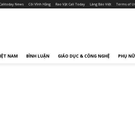
Calitoday News
Cõi Vĩnh Hằng
Rao Vặt Cali Today
Làng Báo Việt
Terms of U
IỆT NAM
BÌNH LUẬN
GIÁO DỤC & CÔNG NGHỆ
PHỤ N