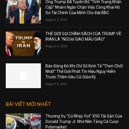
Ông Trump Đã Tuyên Bố “Tình Trạng Khẩn
Cấp” Nhằm Ngăn Chặn Việc Công Khai Hồ
Sơ Tài Chính Của Mình Cho Đài BBC
August 5, 2026
THẾ GIỚI GỌI CHÍNH SÁCH CỦA TRUMP VỀ
IRAN LÀ “NGOẠI GIAO MẪU GIÁO”
August 5, 2026
Báo Động Đỏ Khi Chỉ Số Kinh Tế “Then Chốt
Nhất” Thế Giới Phát Tín Hiệu Nguy Hiểm
Trước Thềm bầu Cử Giữa Kỳ
August 5, 2026
BÀI VIẾT MỚI NHẤT
Thương Vụ “Cú Nhảy Vọt” X50 Tài Sản Của
Donald Trump Jr. Nhờ Nền Tảng Cá Cược
Polymarket