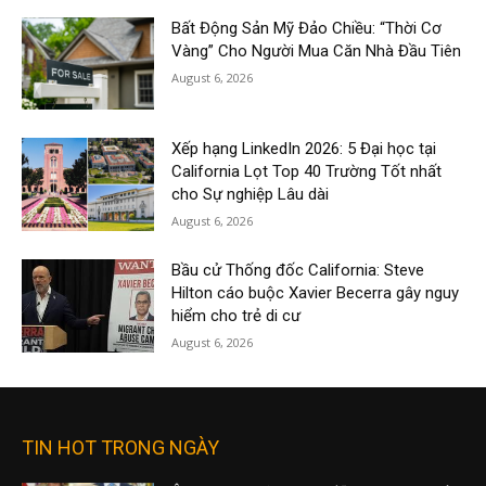
Bất Động Sản Mỹ Đảo Chiều: “Thời Cơ
Vàng” Cho Người Mua Căn Nhà Đầu Tiên
August 6, 2026
Xếp hạng LinkedIn 2026: 5 Đại học tại
California Lọt Top 40 Trường Tốt nhất
cho Sự nghiệp Lâu dài
August 6, 2026
Bầu cử Thống đốc California: Steve
Hilton cáo buộc Xavier Becerra gây nguy
hiểm cho trẻ di cư
August 6, 2026
TIN HOT TRONG NGÀY