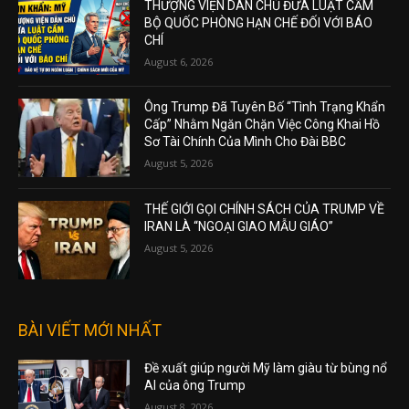
THƯỢNG VIỆN DÂN CHỦ ĐƯA LUẬT CẤM
BỘ QUỐC PHÒNG HẠN CHẾ ĐỐI VỚI BÁO
CHÍ
August 6, 2026
Ông Trump Đã Tuyên Bố “Tình Trạng Khẩn
Cấp” Nhằm Ngăn Chặn Việc Công Khai Hồ
Sơ Tài Chính Của Mình Cho Đài BBC
August 5, 2026
THẾ GIỚI GỌI CHÍNH SÁCH CỦA TRUMP VỀ
IRAN LÀ “NGOẠI GIAO MẪU GIÁO”
August 5, 2026
BÀI VIẾT MỚI NHẤT
Đề xuất giúp người Mỹ làm giàu từ bùng nổ
AI của ông Trump
August 8, 2026