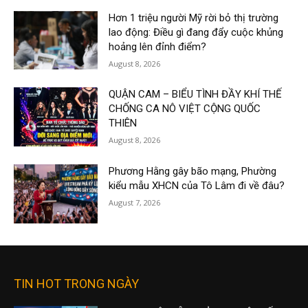
Hơn 1 triệu người Mỹ rời bỏ thị trường
lao động: Điều gì đang đẩy cuộc khủng
hoảng lên đỉnh điểm?
August 8, 2026
QUẬN CAM – BIỂU TÌNH ĐẦY KHÍ THẾ
CHỐNG CA NÔ VIỆT CỘNG QUỐC
THIÊN
August 8, 2026
Phương Hằng gây bão mạng, Phường
kiểu mẫu XHCN của Tô Lâm đi về đâu?
August 7, 2026
TIN HOT TRONG NGÀY