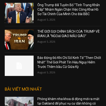
Ông Trump Đã Tuyên Bố “Tình Trạng Khẩn
Cấp” Nhằm Ngăn Chặn Việc Công Khai Hồ
Sơ Tài Chính Của Mình Cho Đài BBC
August 5, 2026
THẾ GIỚI GỌI CHÍNH SÁCH CỦA TRUMP VỀ
IRAN LÀ “NGOẠI GIAO MẪU GIÁO”
August 5, 2026
Báo Động Đỏ Khi Chỉ Số Kinh Tế “Then Chốt
Nhất” Thế Giới Phát Tín Hiệu Nguy Hiểm
Trước Thềm bầu Cử Giữa Kỳ
August 5, 2026
BÀI VIẾT MỚI NHẤT
Phòng khám nha khoa di động mới ra mắt
tại Oakland để phục vụ cư dân không có