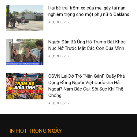
Hai bé trai trộm xe của mẹ, gây tai nạn
nghiêm trọng cho một phụ nữ ở Oakland.
August 6, 2026
Người Đàn Bà Ủng Hộ Trump Bật Khóc
Nức Nở Trước Mặt Các Con Của Mình
August 6, 2026
CSVN Lại Dở Trò “Nắn Gân!” Quấy Phá
Cộng Đồng Người Việt Quốc Gia Hải
Ngoại? Nam Bắc Cali Sôi Sục Khí Thế
Chống...
August 6, 2026
TIN HOT TRONG NGÀY