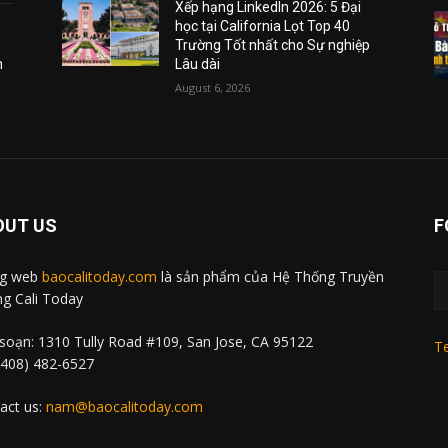
Xếp hạng LinkedIn 2026: 5 Đại
học tại California Lọt Top 40
Trường Tốt nhất cho Sự nghiệp
m
Lâu dài
August 6, 2026
OUT US
F
ng web
baocalitoday.com
là sản phẩm của Hệ Thống Truyền
g Cali Today
soạn: 1310 Tully Road #109, San Jose, CA 95122
Te
 (408) 482-6527
act us:
nam@baocalitoday.com