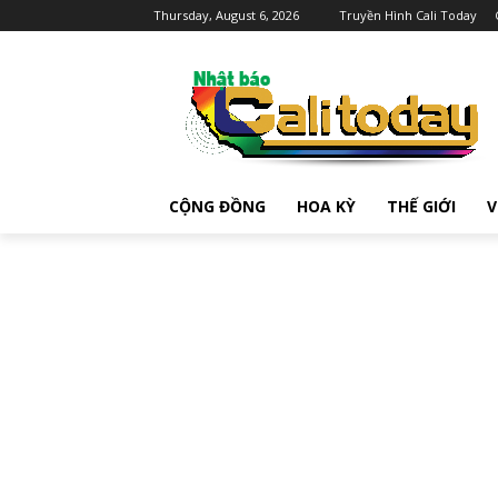
Thursday, August 6, 2026
Truyền Hình Cali Today
CỘNG ĐỒNG
HOA KỲ
THẾ GIỚI
V