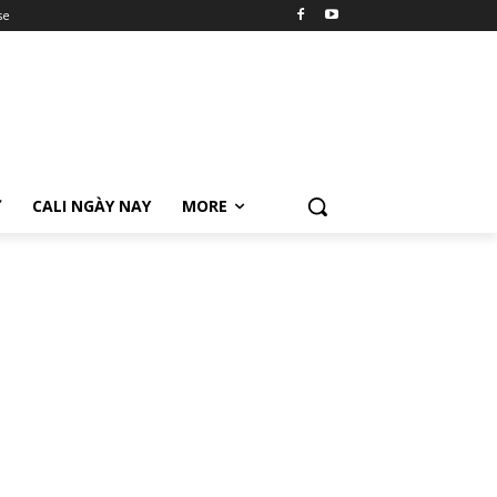
se
Ữ
CALI NGÀY NAY
MORE