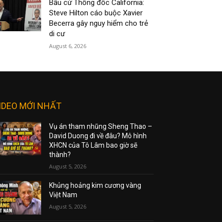
Bầu cử Thống đốc California:
Steve Hilton cáo buộc Xavier
Becerra gây nguy hiểm cho trẻ
di cư
August 6, 2026
IDEO MỚI NHẤT
Vụ án tham nhũng Sheng Thao –
David Duong đi về đâu? Mô hình
XHCN của Tô Lâm bao giờ sẽ
thành?
August 5, 2026
Khủng hoảng kim cương vàng
Việt Nam
August 5, 2026