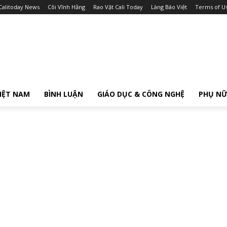
Calitoday News
Cõi Vĩnh Hằng
Rao Vặt Cali Today
Làng Báo Việt
Terms of U
IỆT NAM
BÌNH LUẬN
GIÁO DỤC & CÔNG NGHỆ
PHỤ N