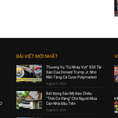
BÀI VIẾT MỚI NHẤT
V
Thương Vụ “Cú Nhảy Vọt” X50 Tài
Sản Của Donald Trump Jr. Nhờ
Nền Tảng Cá Cược Polymarket
August 6, 2026
Bất Động Sản Mỹ Đảo Chiều:
“Thời Cơ Vàng” Cho Người Mua
AO
Căn Nhà Đầu Tiên
August 6, 2026