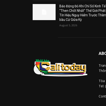
Báo Động Đỏ Khi Chỉ Số Kinh Tế
“Then Chốt Nhất” Thế Giới Phát
Tín Hiệu Nguy Hiểm Trước Thề
bầu Cử Giữa Kỳ
August 5, 2026
AB
Tra
Thôn
Tòa 
Tel:
Cont