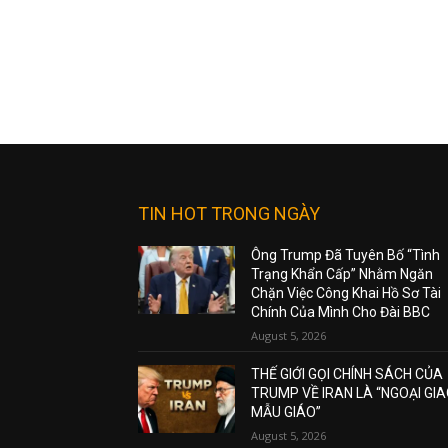
TIN HOT TRONG NGÀY
Ông Trump Đã Tuyên Bố “Tình
Trạng Khẩn Cấp” Nhằm Ngăn
Chặn Việc Công Khai Hồ Sơ Tài
Chính Của Mình Cho Đài BBC
August 5, 2026
THẾ GIỚI GỌI CHÍNH SÁCH CỦA
TRUMP VỀ IRAN LÀ “NGOẠI GI
MẪU GIÁO”
August 5, 2026