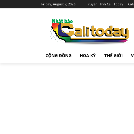
Friday, August 7, 2026
Truyền Hình Cali Today
Cal
CỘNG ĐỒNG
HOA KỲ
THẾ GIỚI
V