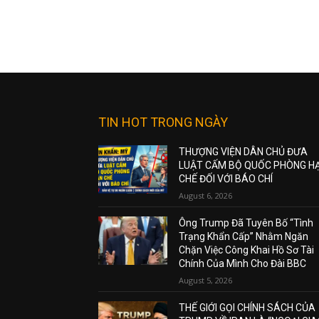
TIN HOT TRONG NGÀY
THƯỢNG VIỆN DÂN CHỦ ĐƯA
LUẬT CẤM BỘ QUỐC PHÒNG H
CHẾ ĐỐI VỚI BÁO CHÍ
August 6, 2026
Ông Trump Đã Tuyên Bố “Tình
Trạng Khẩn Cấp” Nhằm Ngăn
Chặn Việc Công Khai Hồ Sơ Tài
Chính Của Mình Cho Đài BBC
August 5, 2026
THẾ GIỚI GỌI CHÍNH SÁCH CỦA