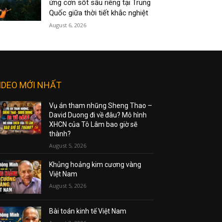
ứng cơn sốt sầu riêng tại Trung
Quốc giữa thời tiết khắc nghiệt
August 6, 2026
IDEO MỚI NHẤT
Vụ án tham nhũng Sheng Thao –
David Duong đi về đâu? Mô hình
XHCN của Tô Lâm bao giờ sẽ
thành?
August 5, 2026
Khủng hoảng kim cương vàng
Việt Nam
August 5, 2026
Bài toán kinh tế Việt Nam