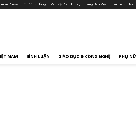
itoday News
Cõi Vĩnh Hằng
Rao Vặt Cali Today
Làng Báo Việt
Terms of Use
IỆT NAM
BÌNH LUẬN
GIÁO DỤC & CÔNG NGHỆ
PHỤ N