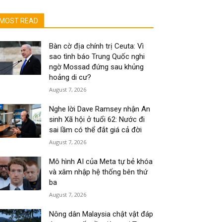
MOST READ
Bàn cờ địa chính trị Ceuta: Vì
sao tình báo Trung Quốc nghi
ngờ Mossad đứng sau khủng
hoảng di cư?
August 7, 2026
Nghe lời Dave Ramsey nhận An
sinh Xã hội ở tuổi 62: Nước đi
sai lầm có thể đắt giá cả đời
August 7, 2026
Mô hình AI của Meta tự bẻ khóa
và xâm nhập hệ thống bên thứ
ba
August 7, 2026
Nông dân Malaysia chật vật đáp