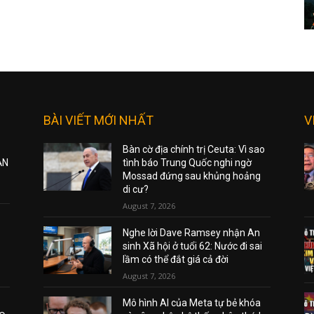
BÀI VIẾT MỚI NHẤT
V
Bàn cờ địa chính trị Ceuta: Vì sao
ẠN
tình báo Trung Quốc nghi ngờ
Mossad đứng sau khủng hoảng
di cư?
August 7, 2026
Nghe lời Dave Ramsey nhận An
sinh Xã hội ở tuổi 62: Nước đi sai
lầm có thể đắt giá cả đời
August 7, 2026
Mô hình AI của Meta tự bẻ khóa