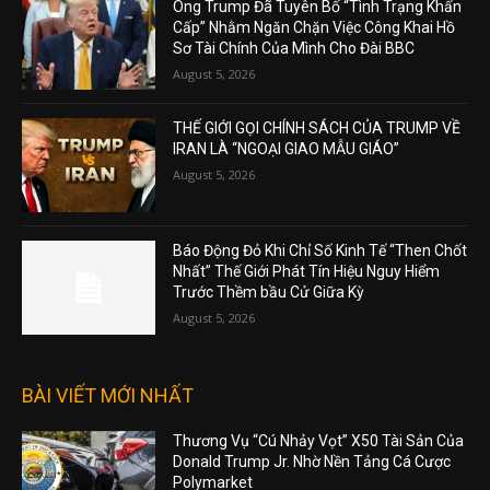
Ông Trump Đã Tuyên Bố “Tình Trạng Khẩn
Cấp” Nhằm Ngăn Chặn Việc Công Khai Hồ
Sơ Tài Chính Của Mình Cho Đài BBC
August 5, 2026
THẾ GIỚI GỌI CHÍNH SÁCH CỦA TRUMP VỀ
IRAN LÀ “NGOẠI GIAO MẪU GIÁO”
August 5, 2026
Báo Động Đỏ Khi Chỉ Số Kinh Tế “Then Chốt
Nhất” Thế Giới Phát Tín Hiệu Nguy Hiểm
Trước Thềm bầu Cử Giữa Kỳ
August 5, 2026
BÀI VIẾT MỚI NHẤT
Thương Vụ “Cú Nhảy Vọt” X50 Tài Sản Của
Donald Trump Jr. Nhờ Nền Tảng Cá Cược
Polymarket