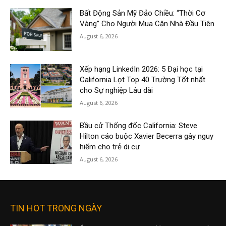
Bất Động Sản Mỹ Đảo Chiều: “Thời Cơ
Vàng” Cho Người Mua Căn Nhà Đầu Tiên
August 6, 2026
Xếp hạng LinkedIn 2026: 5 Đại học tại
California Lọt Top 40 Trường Tốt nhất
cho Sự nghiệp Lâu dài
August 6, 2026
Bầu cử Thống đốc California: Steve
Hilton cáo buộc Xavier Becerra gây nguy
hiểm cho trẻ di cư
August 6, 2026
TIN HOT TRONG NGÀY