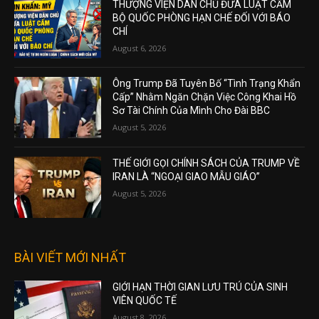
THƯỢNG VIỆN DÂN CHỦ ĐƯA LUẬT CẤM
BỘ QUỐC PHÒNG HẠN CHẾ ĐỐI VỚI BÁO
CHÍ
August 6, 2026
Ông Trump Đã Tuyên Bố “Tình Trạng Khẩn
Cấp” Nhằm Ngăn Chặn Việc Công Khai Hồ
Sơ Tài Chính Của Mình Cho Đài BBC
August 5, 2026
THẾ GIỚI GỌI CHÍNH SÁCH CỦA TRUMP VỀ
IRAN LÀ “NGOẠI GIAO MẪU GIÁO”
August 5, 2026
BÀI VIẾT MỚI NHẤT
GIỚI HẠN THỜI GIAN LƯU TRÚ CỦA SINH
VIÊN QUỐC TẾ
August 8, 2026