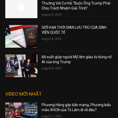
Thường Với Cơ Hội “Buộc Ông Trump Phải
Chịu Trách Nhiệm Giải Trình”.
August 8, 2026
GIỚI HẠN THỜI GIAN LƯU TRÚ CỦA SINH
VIÊN QUỐC TẾ
August 8, 2026
Đề xuất giúp người Mỹ làm giàu từ bùng nổ
AI của ông Trump
August 8, 2026
VIDEO MỚI NHẤT
Phương Hằng gây bão mạng, Phường kiểu
mẫu XHCN của Tô Lâm đi về đâu?
August 7, 2026