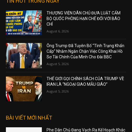
TIN HOT TRONG NGÀY
THƯỢNG VIỆN DÂN CHỦ ĐƯA LUẬT CẤM
BỘ QUỐC PHÒNG HẠN CHẾ ĐỐI VỚI BÁO
CHÍ
August 6, 2026
Ông Trump Đã Tuyên Bố “Tình Trạng Khẩn
Cấp” Nhằm Ngăn Chặn Việc Công Khai Hồ
Sơ Tài Chính Của Mình Cho Đài BBC
August 5, 2026
THẾ GIỚI GỌI CHÍNH SÁCH CỦA TRUMP VỀ
IRAN LÀ “NGOẠI GIAO MẪU GIÁO”
August 5, 2026
BÀI VIẾT MỚI NHẤT
Phe Dân Chủ Đang Vạch Ra Kế Hoạch Khác