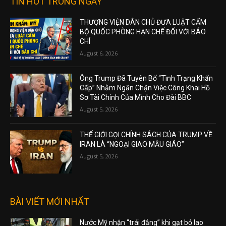
TIN HOT TRONG NGÀY
THƯỢNG VIỆN DÂN CHỦ ĐƯA LUẬT CẤM
BỘ QUỐC PHÒNG HẠN CHẾ ĐỐI VỚI BÁO
CHÍ
August 6, 2026
Ông Trump Đã Tuyên Bố “Tình Trạng Khẩn
Cấp” Nhằm Ngăn Chặn Việc Công Khai Hồ
Sơ Tài Chính Của Mình Cho Đài BBC
August 5, 2026
THẾ GIỚI GỌI CHÍNH SÁCH CỦA TRUMP VỀ
IRAN LÀ “NGOẠI GIAO MẪU GIÁO”
August 5, 2026
BÀI VIẾT MỚI NHẤT
Nước Mỹ nhận “trái đắng” khi gạt bỏ lao