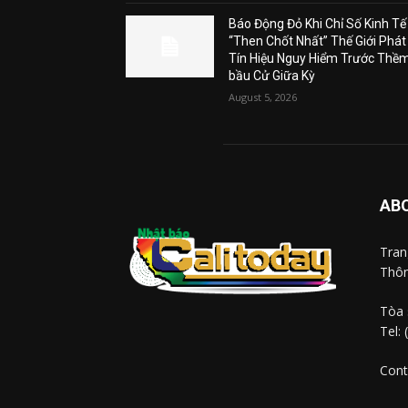
Báo Động Đỏ Khi Chỉ Số Kinh Tế
“Then Chốt Nhất” Thế Giới Phát
Tín Hiệu Nguy Hiểm Trước Thề
bầu Cử Giữa Kỳ
August 5, 2026
AB
Tra
Thôn
Tòa 
Tel:
Cont