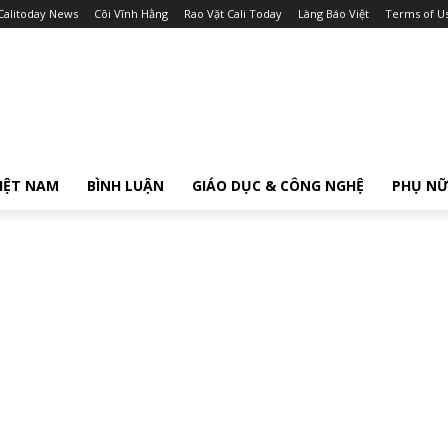
Calitoday News
Cõi Vĩnh Hằng
Rao Vặt Cali Today
Làng Báo Việt
Terms of U
IỆT NAM
BÌNH LUẬN
GIÁO DỤC & CÔNG NGHỆ
PHỤ N