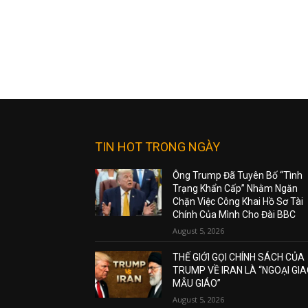
TIN HOT TRONG NGÀY
Ông Trump Đã Tuyên Bố “Tình
Trạng Khẩn Cấp” Nhằm Ngăn
Chặn Việc Công Khai Hồ Sơ Tài
Chính Của Mình Cho Đài BBC
August 5, 2026
THẾ GIỚI GỌI CHÍNH SÁCH CỦA
TRUMP VỀ IRAN LÀ “NGOẠI GI
MẪU GIÁO”
August 5, 2026