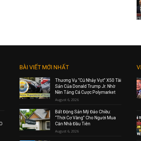
BÀI VIẾT MỚI NHẤT
V
Thương Vụ “Cú Nhảy Vọt” X50 Tài
Sản Của Donald Trump Jr. Nhờ
Nền Tảng Cá Cược Polymarket
August 6, 2026
Bất Động Sản Mỹ Đảo Chiều:
“Thời Cơ Vàng” Cho Người Mua
AO
Căn Nhà Đầu Tiên
August 6, 2026