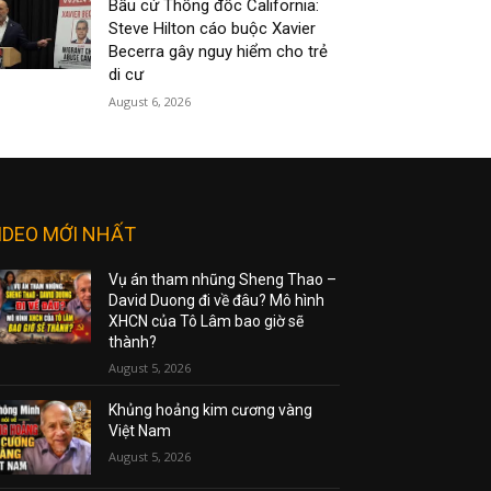
Bầu cử Thống đốc California:
Steve Hilton cáo buộc Xavier
Becerra gây nguy hiểm cho trẻ
di cư
August 6, 2026
IDEO MỚI NHẤT
Vụ án tham nhũng Sheng Thao –
David Duong đi về đâu? Mô hình
XHCN của Tô Lâm bao giờ sẽ
thành?
August 5, 2026
Khủng hoảng kim cương vàng
Việt Nam
August 5, 2026