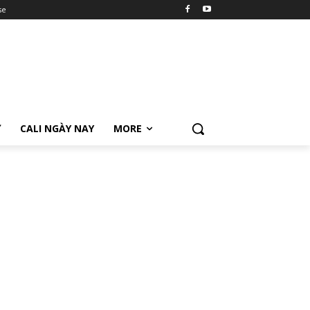
se
Ữ
CALI NGÀY NAY
MORE