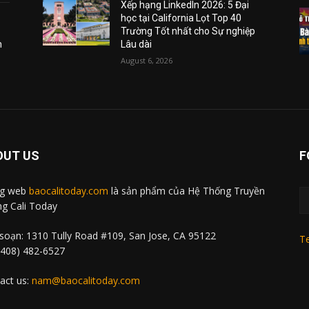
Xếp hạng LinkedIn 2026: 5 Đại
học tại California Lọt Top 40
Trường Tốt nhất cho Sự nghiệp
m
Lâu dài
August 6, 2026
OUT US
F
ng web
baocalitoday.com
là sản phẩm của Hệ Thống Truyền
g Cali Today
soạn: 1310 Tully Road #109, San Jose, CA 95122
Te
 (408) 482-6527
act us:
nam@baocalitoday.com