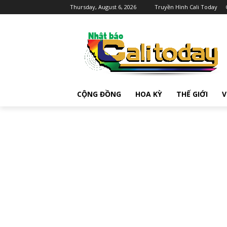
Thursday, August 6, 2026
Truyền Hình Cali Today
CỘNG ĐỒNG
HOA KỲ
THẾ GIỚI
V