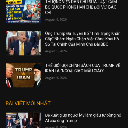
THƯỢNG VIỆN DÂN CHỦ ĐƯA LUẬT CẤM
BỘ QUỐC PHÒNG HẠN CHẾ ĐỐI VỚI BÁO
CHÍ
August 6, 2026
Ông Trump Đã Tuyên Bố “Tình Trạng Khẩn
Cấp” Nhằm Ngăn Chặn Việc Công Khai Hồ
Sơ Tài Chính Của Mình Cho Đài BBC
August 5, 2026
THẾ GIỚI GỌI CHÍNH SÁCH CỦA TRUMP VỀ
IRAN LÀ “NGOẠI GIAO MẪU GIÁO”
August 5, 2026
BÀI VIẾT MỚI NHẤT
Đề xuất giúp người Mỹ làm giàu từ bùng nổ
AI của ông Trump
August 8, 2026