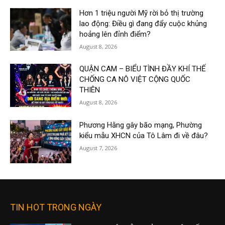
Hơn 1 triệu người Mỹ rời bỏ thị trường
lao động: Điều gì đang đẩy cuộc khủng
hoảng lên đỉnh điểm?
August 8, 2026
QUẬN CAM – BIỂU TÌNH ĐẦY KHÍ THẾ
CHỐNG CA NÔ VIỆT CỘNG QUỐC
THIÊN
August 8, 2026
Phương Hằng gây bão mạng, Phường
kiểu mẫu XHCN của Tô Lâm đi về đâu?
August 7, 2026
TIN HOT TRONG NGÀY