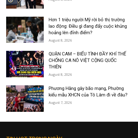
Hơn 1 triệu người Mỹ rời bỏ thị trường
lao động: Điều gì đang đẩy cuộc khủng
hoảng lên đỉnh điểm?
August 8, 2026
QUẬN CAM – BIỂU TÌNH ĐẦY KHÍ THẾ
CHỐNG CA NÔ VIỆT CỘNG QUỐC
THIÊN
August 8, 2026
Phương Hằng gây bão mạng, Phường
kiểu mẫu XHCN của Tô Lâm đi về đâu?
August 7, 2026