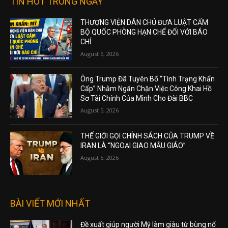
TIN HOT TRONG NGÀY
THƯỢNG VIỆN DÂN CHỦ ĐƯA LUẬT CẤM
BỘ QUỐC PHÒNG HẠN CHẾ ĐỐI VỚI BÁO
CHÍ
August 6, 2026
Ông Trump Đã Tuyên Bố “Tình Trạng Khẩn
Cấp” Nhằm Ngăn Chặn Việc Công Khai Hồ
Sơ Tài Chính Của Mình Cho Đài BBC
August 5, 2026
THẾ GIỚI GỌI CHÍNH SÁCH CỦA TRUMP VỀ
IRAN LÀ “NGOẠI GIAO MẪU GIÁO”
August 5, 2026
BÀI VIẾT MỚI NHẤT
Đề xuất giúp người Mỹ làm giàu từ bùng nổ