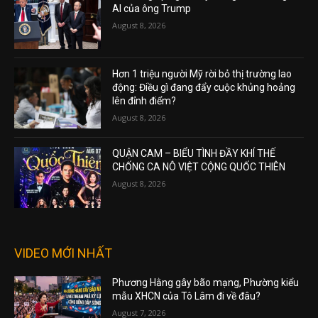
AI của ông Trump
August 8, 2026
Hơn 1 triệu người Mỹ rời bỏ thị trường lao
động: Điều gì đang đẩy cuộc khủng hoảng
lên đỉnh điểm?
August 8, 2026
QUẬN CAM – BIỂU TÌNH ĐẦY KHÍ THẾ
CHỐNG CA NÔ VIỆT CỘNG QUỐC THIÊN
August 8, 2026
VIDEO MỚI NHẤT
Phương Hằng gây bão mạng, Phường kiểu
mẫu XHCN của Tô Lâm đi về đâu?
August 7, 2026