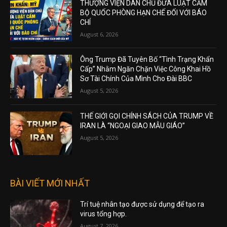
THƯỢNG VIỆN DÂN CHỦ ĐƯA LUẬT CẤM
BỘ QUỐC PHÒNG HẠN CHẾ ĐỐI VỚI BÁO
CHÍ
August 6, 2026
Ông Trump Đã Tuyên Bố “Tình Trạng Khẩn
Cấp” Nhằm Ngăn Chặn Việc Công Khai Hồ
Sơ Tài Chính Của Mình Cho Đài BBC
August 5, 2026
THẾ GIỚI GỌI CHÍNH SÁCH CỦA TRUMP VỀ
IRAN LÀ “NGOẠI GIAO MẪU GIÁO”
August 5, 2026
BÀI VIẾT MỚI NHẤT
Trí tuệ nhân tạo được sử dụng để tạo ra
virus tổng hợp.
August 7, 2026