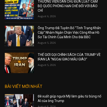
THƯỢNG VIỆN DÂN CHỦ ĐƯA LUẬT CẤM
BỘ QUỐC PHÒNG HẠN CHẾ ĐỐI VỚI BÁO
CHÍ
August 6, 2026
Ông Trump Đã Tuyên Bố “Tình Trạng Khẩn
Cấp” Nhằm Ngăn Chặn Việc Công Khai Hồ
Sơ Tài Chính Của Mình Cho Đài BBC
August 5, 2026
THẾ GIỚI GỌI CHÍNH SÁCH CỦA TRUMP VỀ
IRAN LÀ “NGOẠI GIAO MẪU GIÁO”
August 5, 2026
BÀI VIẾT MỚI NHẤT
Đề xuất giúp người Mỹ làm giàu từ bùng nổ
AI của ông Trump
August 8, 2026