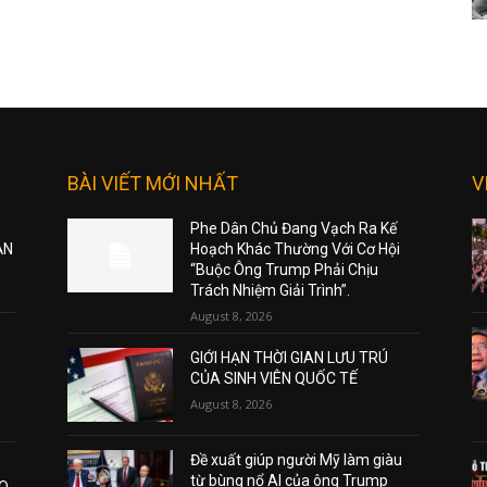
BÀI VIẾT MỚI NHẤT
V
Phe Dân Chủ Đang Vạch Ra Kế
ẠN
Hoạch Khác Thường Với Cơ Hội
“Buộc Ông Trump Phải Chịu
Trách Nhiệm Giải Trình”.
August 8, 2026
GIỚI HẠN THỜI GIAN LƯU TRÚ
CỦA SINH VIÊN QUỐC TẾ
August 8, 2026
Đề xuất giúp người Mỹ làm giàu
từ bùng nổ AI của ông Trump