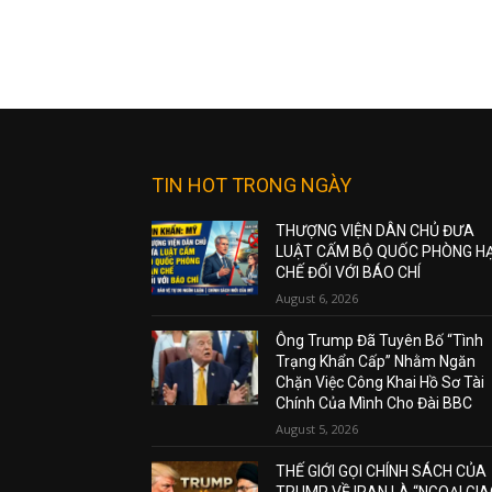
TIN HOT TRONG NGÀY
THƯỢNG VIỆN DÂN CHỦ ĐƯA
LUẬT CẤM BỘ QUỐC PHÒNG H
CHẾ ĐỐI VỚI BÁO CHÍ
August 6, 2026
Ông Trump Đã Tuyên Bố “Tình
Trạng Khẩn Cấp” Nhằm Ngăn
Chặn Việc Công Khai Hồ Sơ Tài
Chính Của Mình Cho Đài BBC
August 5, 2026
THẾ GIỚI GỌI CHÍNH SÁCH CỦA