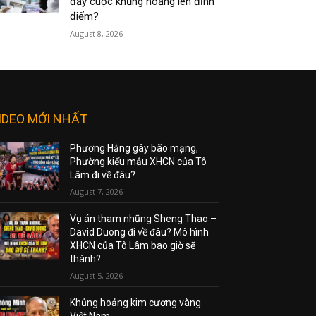
đẩy cuộc khủng hoảng lên đỉnh
điểm?
August 8, 2026
IDEO MỚI NHẤT
Phương Hằng gây bão mạng,
Phường kiểu mẫu XHCN của Tô
Lâm đi về đâu?
August 7, 2026
Vụ án tham nhũng Sheng Thao –
David Duong đi về đâu? Mô hình
XHCN của Tô Lâm bao giờ sẽ
thành?
August 5, 2026
Khủng hoảng kim cương vàng