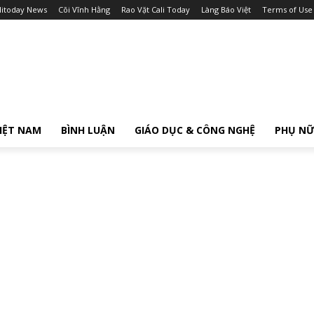
litoday News
Cõi Vĩnh Hằng
Rao Vặt Cali Today
Làng Báo Việt
Terms of Use
IỆT NAM
BÌNH LUẬN
GIÁO DỤC & CÔNG NGHỆ
PHỤ N