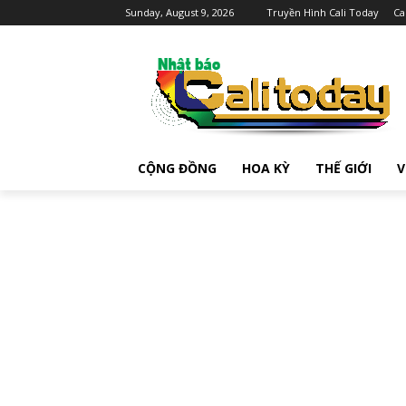
Sunday, August 9, 2026
Truyền Hình Cali Today
Ca
CỘNG ĐỒNG
HOA KỲ
THẾ GIỚI
V